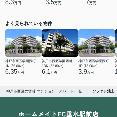
8.3
3.5
7
万円
万円
万円
よく見られている物件
神戸市西区学園西町４丁目
神戸市西区学園西町７丁目
神戸市西区学園西町４丁目
1K (36.00㎡)
1DK (32.80㎡)
1R (18.00㎡)
2
6.35
6.1
3.9
万円
万円
万円
神戸市西区の賃貸(マンション・アパート)一覧
ソファレ池上