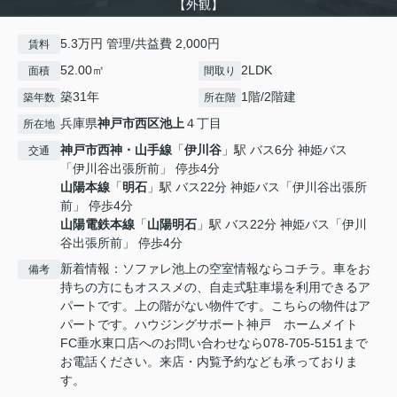
【外観】
5.3万円 管理/共益費 2,000円
賃料
52.00㎡
2LDK
面積
間取り
築31年
1階/2階建
築年数
所在階
兵庫県
神戸市西区
池上
４丁目
所在地
神戸市西神・山手線
「
伊川谷
」駅 バス6分 神姫バス
交通
「伊川谷出張所前」 停歩4分
山陽本線
「
明石
」駅 バス22分 神姫バス「伊川谷出張所
前」 停歩4分
山陽電鉄本線
「
山陽明石
」駅 バス22分 神姫バス「伊川
谷出張所前」 停歩4分
新着情報：ソファレ池上の空室情報ならコチラ。車をお
備考
持ちの方にもオススメの、自走式駐車場を利用できるア
パートです。上の階がない物件です。こちらの物件はア
パートです。ハウジングサポート神戸 ホームメイト
FC垂水東口店へのお問い合わせなら078-705-5151まで
お電話ください。来店・内覧予約なども承っておりま
す。