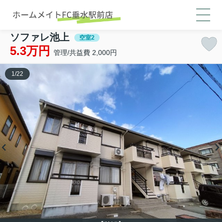
ソファレ池上
空室2
5.3万円
管理/共益費 2,000円
1
/
22