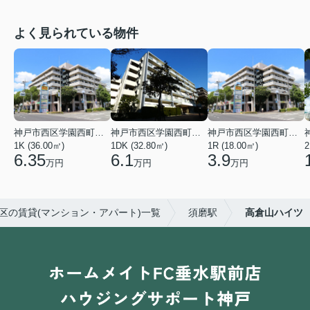
よく見られている物件
神戸市西区学園西町４丁目
神戸市西区学園西町７丁目
神戸市西区学園西町４丁目
1K (36.00㎡)
1DK (32.80㎡)
1R (18.00㎡)
2
6.35
6.1
3.9
万円
万円
万円
区の賃貸(マンション・アパート)一覧
須磨駅
高倉山ハイツ