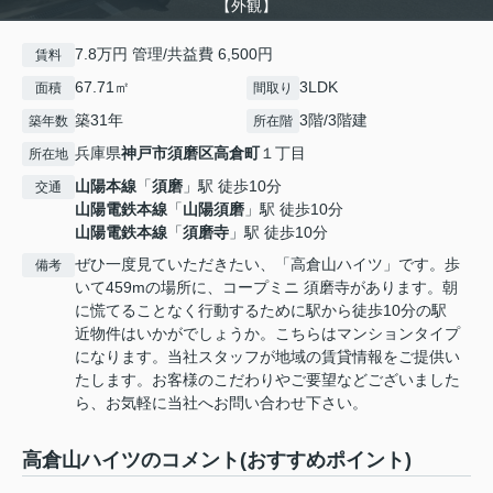
【外観】
7.8万円 管理/共益費 6,500円
賃料
67.71㎡
3LDK
面積
間取り
築31年
3階/3階建
築年数
所在階
兵庫県
神戸市須磨区
高倉町
１丁目
所在地
山陽本線
「
須磨
」駅 徒歩10分
交通
山陽電鉄本線
「
山陽須磨
」駅 徒歩10分
山陽電鉄本線
「
須磨寺
」駅 徒歩10分
ぜひ一度見ていただきたい、「高倉山ハイツ」です。歩
備考
いて459mの場所に、コープミニ 須磨寺があります。朝
に慌てることなく行動するために駅から徒歩10分の駅
近物件はいかがでしょうか。こちらはマンションタイプ
になります。当社スタッフが地域の賃貸情報をご提供い
たします。お客様のこだわりやご要望などございました
ら、お気軽に当社へお問い合わせ下さい。
高倉山ハイツのコメント(おすすめポイント)