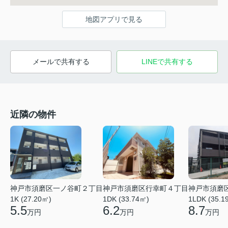
地図アプリで見る
メールで共有する
LINEで共有する
近隣の物件
神戸市須磨区一ノ谷町２丁目
神戸市須磨区行幸町４丁目
神戸市須磨
1K (27.20㎡)
1DK (33.74㎡)
1LDK (35.1
5.5
6.2
8.7
万円
万円
万円