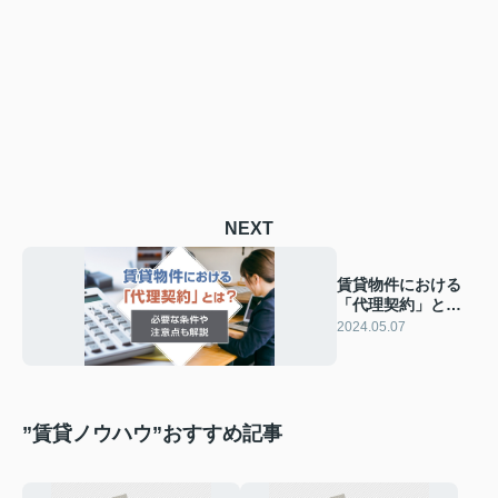
NEXT
賃貸物件における
「代理契約」と
は？必要な条件や
2024.05.07
注意点も解説
”賃貸ノウハウ”おすすめ記事