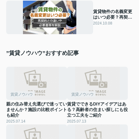
賃貸物件の名義変更
はいつ必要？再契約
との違いや必要書類
2024.10.08
を解説
”賃貸ノウハウ”おすすめ記事
賃貸ノウハウ
賃貸ノウハウ
親の住み替え先選びで迷ってい
賃貸でできるDIYアイデアはあ
ませんか？施設の比較ポイント
る？高齢者の住まい探しにも役
も紹介
立つ工夫をご紹介
2025.07.14
2025.07.13