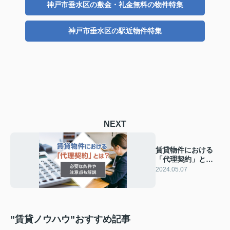
神戸市垂水区の敷金・礼金無料の物件特集
神戸市垂水区の駅近物件特集
NEXT
賃貸物件における
「代理契約」と
は？必要な条件や
2024.05.07
注意点も解説
”賃貸ノウハウ”おすすめ記事