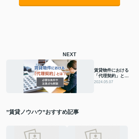
NEXT
賃貸物件における
「代理契約」と
は？必要な条件や
2024.05.07
注意点も解説
”賃貸ノウハウ”おすすめ記事