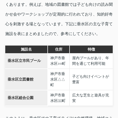
くあります。例えば、地域の図書館では子ども向けの読み聞
かせ会やワークショップが定期的に行われており、知的好奇
心を刺激する場となっています。下記に垂水区の主な子育て
施設を表にまとめましたので、参考にしてください。
施設名
住所
特徴
神戸市垂
屋内プールがあり、年
垂水区立市民プール
水区○○町
間を通じて利用可能
神戸市垂
子ども向けイベントが
垂水区立図書館
水区△△
豊富
町
神戸市垂
広大な芝生と遊具が充
垂水区総合公園
水区□□町
実