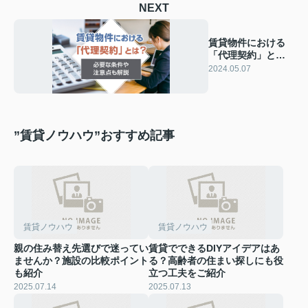
NEXT
賃貸物件における
「代理契約」と
は？必要な条件や
2024.05.07
注意点も解説
”賃貸ノウハウ”おすすめ記事
賃貸ノウハウ
賃貸ノウハウ
親の住み替え先選びで迷ってい
賃貸でできるDIYアイデアはあ
ませんか？施設の比較ポイント
る？高齢者の住まい探しにも役
も紹介
立つ工夫をご紹介
2025.07.14
2025.07.13