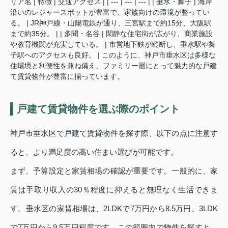
リア名 | 特徴 | 交通アクセス | | --- | --- | --- | | 垂水・舞子 | 海岸
沿いのレジャースポットが豊富で、家族向けの環境が整ってい
る。 | JR神戸線・山陽電鉄が通り、三宮駅まで約15分、大阪駅
まで約35分。 | | 多聞・名谷 | 閑静な住宅街が広がり、商業施設
や教育機関が充実している。 | 市営地下鉄が縦断し、垂水駅や舞
子駅へのアクセスも良好。 | このように、神戸市垂水区は多様な
住環境と利便性を兼ね備え、ファミリー層にとって魅力的な戸建
て賃貸物件が豊富に揃っています。
戸建て賃貸物件を選ぶ際のポイント
神戸市垂水区で戸建て賃貸物件を探す際、以下の点に注意す
ると、より満足度の高い住まい選びが可能です。
まず、予算設定と家賃相場の確認が重要です。一般的に、家
賃は手取り収入の30％程度に抑えると無理なく生活できま
す。垂水区の家賃相場は、2LDKで7万円から8.5万円、3LDK
で7万円から9.5万円程度です。この範囲内で物件を探すと、