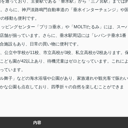
内を通っており、主要駅である「垂水駅」から「三ノ宮駅」までは
です。さらに、神戸淡路鳴門自動車道の「垂水インターチェンジ」や
での移動も便利です。
ッピングセンター「プリコ垂水」や「MOLTIたるみ」には、スー
店舗が揃っています。さらに、垂水駅周辺には「レバンテ垂水1番
合施設もあり、日常の買い物に便利です。
、公立中学校が11校、市立高校が3校、私立高校が2校あります。
こども園が42以上あり、待機児童はゼロとなっています。これに
っています。
ル舞子」などの海水浴場や公園があり、家族連れや観光客で賑わ
かな公園も点在しており、四季折々の自然を楽しむことができま
内容