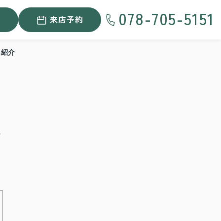
078-705-5151
来店予約
も紹介
の
ト
、