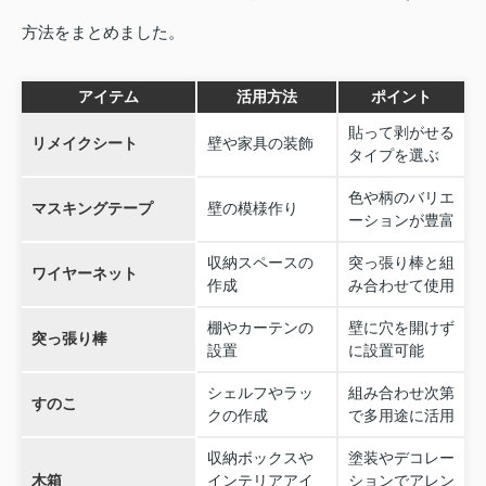
方法をまとめました。
アイテム
活用方法
ポイント
貼って剥がせる
リメイクシート
壁や家具の装飾
タイプを選ぶ
色や柄のバリエ
マスキングテープ
壁の模様作り
ーションが豊富
収納スペースの
突っ張り棒と組
ワイヤーネット
作成
み合わせて使用
棚やカーテンの
壁に穴を開けず
突っ張り棒
設置
に設置可能
シェルフやラッ
組み合わせ次第
すのこ
クの作成
で多用途に活用
収納ボックスや
塗装やデコレー
木箱
インテリアアイ
ションでアレン