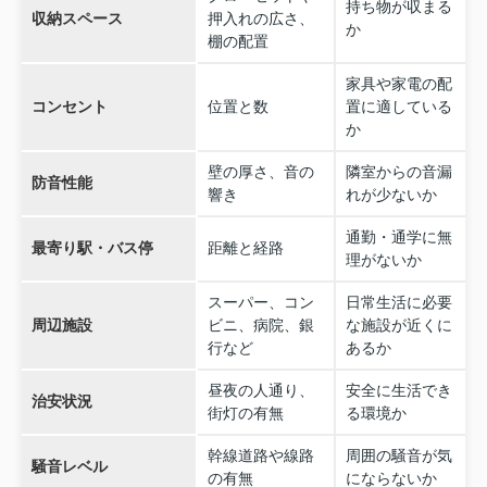
持ち物が収まる
収納スペース
押入れの広さ、
か
棚の配置
家具や家電の配
コンセント
位置と数
置に適している
か
壁の厚さ、音の
隣室からの音漏
防音性能
響き
れが少ないか
通勤・通学に無
最寄り駅・バス停
距離と経路
理がないか
スーパー、コン
日常生活に必要
周辺施設
ビニ、病院、銀
な施設が近くに
行など
あるか
昼夜の人通り、
安全に生活でき
治安状況
街灯の有無
る環境か
幹線道路や線路
周囲の騒音が気
騒音レベル
の有無
にならないか