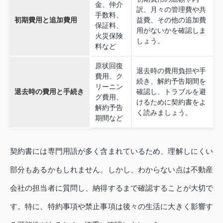
金、仲介
訳、月々の管理費や共
手数料、
初期費用と追加費用
益費、その他の追加費
保証料、
用がないかを確認しま
火災保険
しょう。
料など
原状回復
退去時の費用負担や手
費用、ク
続き、解約予告期間を
リーニン
退去時の費用と手続き
確認し、トラブルを避
グ費用、
けるために契約書をよ
解約予告
く読みましょう。
期間など
契約書には専門用語が多く含まれているため、理解しにくい
部分もあるかもしれません。しかし、わからない点は不動産
会社の担当者に質問し、納得するまで確認することが大切で
す。特に、特約事項や禁止事項は後々の生活に大きく影響す