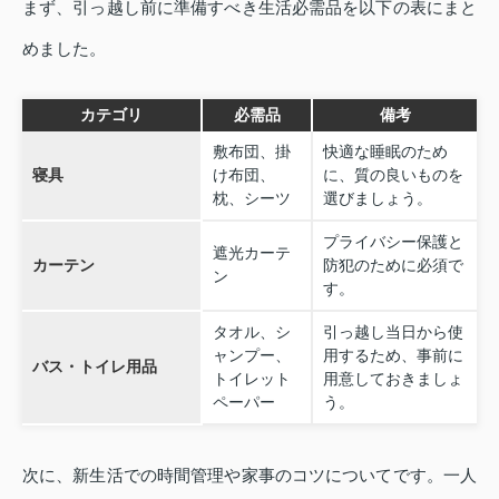
まず、引っ越し前に準備すべき生活必需品を以下の表にまと
めました。
カテゴリ
必需品
備考
敷布団、掛
快適な睡眠のため
寝具
け布団、
に、質の良いものを
枕、シーツ
選びましょう。
プライバシー保護と
遮光カーテ
カーテン
防犯のために必須で
ン
す。
タオル、シ
引っ越し当日から使
ャンプー、
用するため、事前に
バス・トイレ用品
トイレット
用意しておきましょ
ペーパー
う。
次に、新生活での時間管理や家事のコツについてです。一人