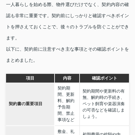
一人暮らしを始める際、物件選びだけでなく、契約内容の確
認も非常に重要です。契約前にしっかりと確認すべきポイン
トを押さえておくことで、後々のトラブルを防ぐことができ
ます。
以下に、契約前に注意すべき主な事項とその確認ポイントを
まとめました。
項目
内容
確認ポイント
契約期
契約期間や更新料の有
間、更新
無、解約時の手続き、
料、解約
契約書の重要項目
ペット飼育や楽器演奏
予告期
の可否などを確認しま
間、禁止
しょう。
事項など
敷金、礼
初期費用の総額や内