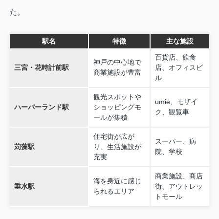
た。
駅名
特徴
主な施設
百貨店、飲食
神戸の中心地で
三宮・花時計前駅
店、オフィスビ
商業施設が豊富
ル
観光スポットや
umie、モザイ
ハーバーランド駅
ショッピングモ
ク、観覧車
ールが集積
住宅街が広が
スーパー、病
苅藻駅
り、生活施設が
院、学校
充実
商業施設、商店
海を身近に感じ
垂水駅
街、アウトレッ
られるエリア
トモール