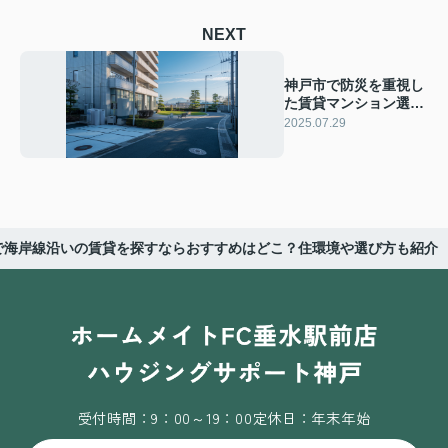
NEXT
神戸市で防災を重視し
た賃貸マンション選び
は？設備や周辺環境の
2025.07.29
チェック方法も紹介
で海岸線沿いの賃貸を探すならおすすめはどこ？住環境や選び方も紹介
受付時間：9：00～19：00
定休日：年末年始