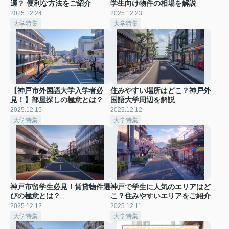
適？ 便利な方法をご紹介
学生向け物件の相場を解説
2025.12.24
2025.12.23
大学特集
大学特集
【神戸市外国語大学入学者必
住みやすい場所はどこ？神戸外
見！】部屋探しの極意とは？
国語大学周辺を解説
2025.12.15
2025.12.12
大学特集
大学特集
神戸市留学生必見！賃貸物件選
神戸で学生に人気のエリアはど
びの極意とは？
こ？住みやすいエリアをご紹介
2025.12.12
2025.12.11
大学特集
大学特集