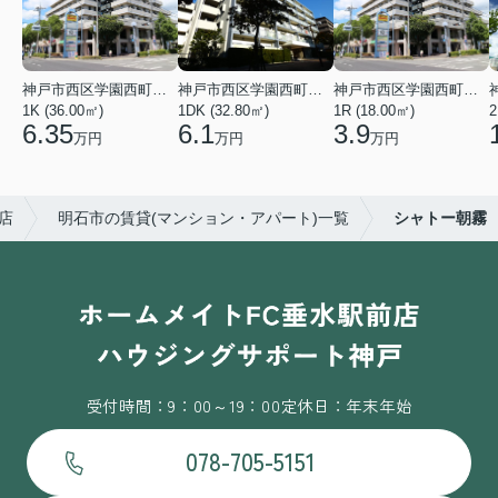
神戸市西区学園西町４丁目
神戸市西区学園西町７丁目
神戸市西区学園西町４丁目
1K (36.00㎡)
1DK (32.80㎡)
1R (18.00㎡)
2
6.35
6.1
3.9
万円
万円
万円
店
明石市の賃貸(マンション・アパート)一覧
シャトー朝霧
受付時間：9：00～19：00
定休日：年末年始
078-705-5151