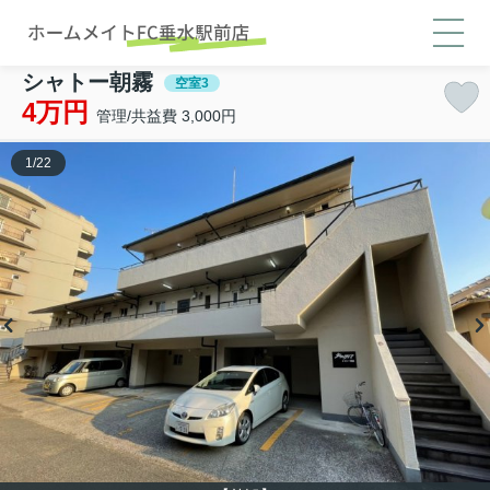
シャトー朝霧
空室3
4万円
管理/共益費 3,000円
1
/
22