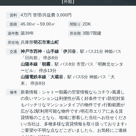
【外観】
4万円 管理/共益費 3,000円
賃料
45.00㎡～59.00㎡
2DK
面積
間取り
築39年
3階/7階建
築年数
所在階
兵庫県
明石市
東山町
所在地
神戸市西神・山手線
「
伊川谷
」駅 バス21分 神姫バス
交通
「日向前」 停歩8分
山陽本線
「
朝霧
」駅 バス8分 市営バス「明舞北センタ
ービル」 停歩13分
山陽電鉄本線
「
大蔵谷
」駅 バス5分 神姫バス「大
末」 停歩8分
新着情報：シャトー朝霧の空室情報ならコチラ♪風通し
備考
の良いマンションは利便性が高く好条件です♪防犯対策
もバッチリなマンションタイプの物件です♪行動範囲が
広がる2駅利用可能な物件です♪明石市エリアにある賃
貸情報のことなら、地域に密着した当社へお任せくださ
い♪当社は、多種多様な賃貸情報を取り扱っております♪
ご要望や不明な点などございましたら、お気軽にご連絡