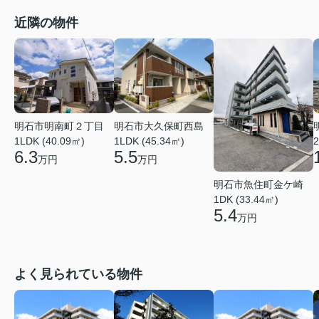
近隣の物件
明石市明南町２丁目
明石市大久保町西島
1LDK (40.09㎡)
1LDK (45.34㎡)
2
6.3
5.5
万円
万円
明石市魚住町金ケ崎
1DK (33.44㎡)
5.4
万円
よく見られている物件