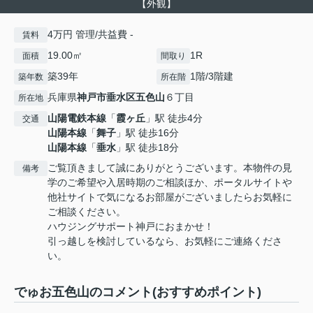
【外観】
4万円 管理/共益費 -
賃料
19.00㎡
1R
面積
間取り
築39年
1階/3階建
築年数
所在階
兵庫県
神戸市垂水区
五色山
６丁目
所在地
山陽電鉄本線
「
霞ヶ丘
」駅 徒歩4分
交通
山陽本線
「
舞子
」駅 徒歩16分
山陽本線
「
垂水
」駅 徒歩18分
ご覧頂きまして誠にありがとうございます。本物件の見
備考
学のご希望や入居時期のご相談ほか、ポータルサイトや
他社サイトで気になるお部屋がございましたらお気軽に
ご相談ください。
ハウジングサポート神戸におまかせ！
引っ越しを検討しているなら、お気軽にご連絡くださ
い。
でゅお五色山のコメント(おすすめポイント)