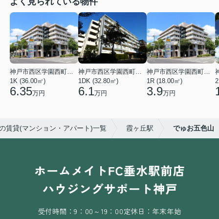
よく見られている物件
神戸市西区学園西町４丁目
神戸市西区学園西町７丁目
神戸市西区学園西町４丁目
1K (36.00㎡)
1DK (32.80㎡)
1R (18.00㎡)
2
6.35
6.1
3.9
万円
万円
万円
の賃貸(マンション・アパート)一覧
霞ヶ丘駅
でゅお五色山
受付時間：9：00～19：00
定休日：年末年始