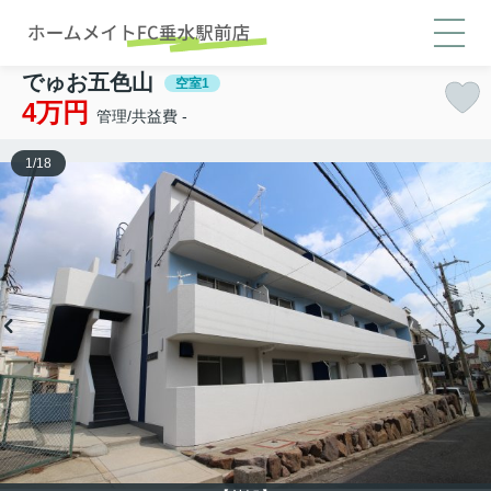
でゅお五色山
空室1
4万円
管理/共益費 -
1
/
18