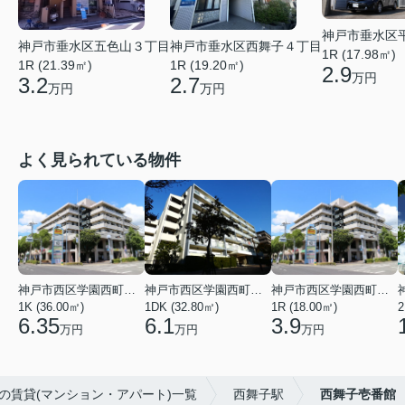
神戸市垂水区
神戸市垂水区五色山３丁目
神戸市垂水区西舞子４丁目
1R (17.98㎡)
1R (21.39㎡)
1R (19.20㎡)
2.9
万円
3.2
2.7
万円
万円
よく見られている物件
神戸市西区学園西町４丁目
神戸市西区学園西町７丁目
神戸市西区学園西町４丁目
1K (36.00㎡)
1DK (32.80㎡)
1R (18.00㎡)
2
6.35
6.1
3.9
万円
万円
万円
の賃貸(マンション・アパート)一覧
西舞子駅
西舞子壱番館