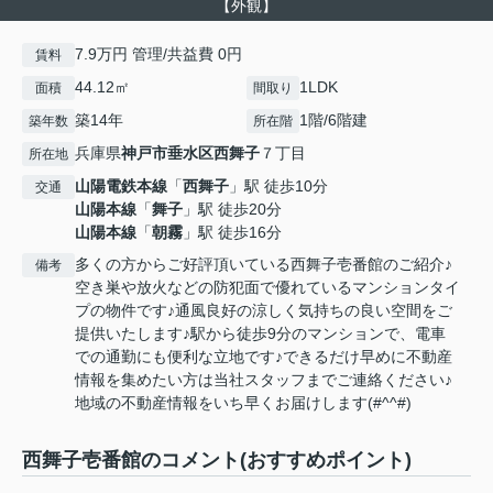
【外観】
7.9万円 管理/共益費 0円
賃料
44.12㎡
1LDK
面積
間取り
築14年
1階/6階建
築年数
所在階
兵庫県
神戸市垂水区
西舞子
７丁目
所在地
山陽電鉄本線
「
西舞子
」駅 徒歩10分
交通
山陽本線
「
舞子
」駅 徒歩20分
山陽本線
「
朝霧
」駅 徒歩16分
多くの方からご好評頂いている西舞子壱番館のご紹介♪
備考
空き巣や放火などの防犯面で優れているマンションタイ
プの物件です♪通風良好の涼しく気持ちの良い空間をご
提供いたします♪駅から徒歩9分のマンションで、電車
での通勤にも便利な立地です♪できるだけ早めに不動産
情報を集めたい方は当社スタッフまでご連絡ください♪
地域の不動産情報をいち早くお届けします(#^^#)
西舞子壱番館のコメント(おすすめポイント)