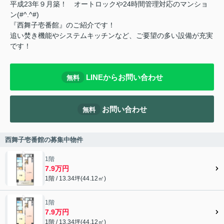
平成23年９月築！ オートロックや24時間管理対応のマンショ
ン(#^.^#)
『西舞子壱番館』のご紹介です！
追い焚き機能やシステムキッチンなど、ご要望の多い設備が充実
です！
LINEからお問い合わせ
無料
お問い合わせ
無料
西舞子壱番館の募集中物件
1階
7.9万円
1階 / 13.34坪(44.12㎡)
1階
7.9万円
1階 / 13.34坪(44.12㎡)