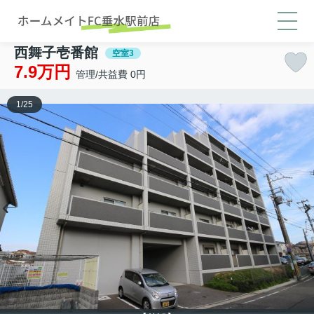
西舞子壱番館
空室3
7.9万円
管理/共益費 0円
1
/
25