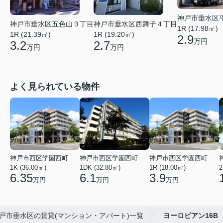
神戸市垂水区
神戸市垂水区五色山３丁目
神戸市垂水区西舞子４丁目
1R (17.98㎡)
1R (21.39㎡)
1R (19.20㎡)
2.9
万円
3.2
2.7
万円
万円
よく見られている物件
神戸市西区学園西町４丁目
神戸市西区学園西町７丁目
神戸市西区学園西町４丁目
1K (36.00㎡)
1DK (32.80㎡)
1R (18.00㎡)
2
6.35
6.1
3.9
万円
万円
万円
戸市垂水区の賃貸(マンション・アパート)一覧
ヨーロピアン16B