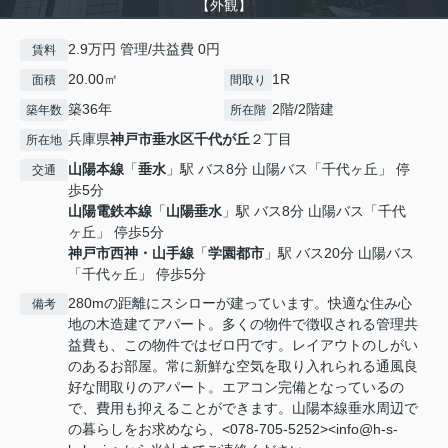
【外観】
2.9万円 管理/共益費 0円
賃料
20.00㎡
1R
面積
間取り
築36年
2階/2階建
築年数
所在階
兵庫県
神戸市垂水区
千代が丘
２丁目
所在地
山陽本線
「
垂水
」駅 バス8分 山陽バス「千代ヶ丘」 停
交通
歩5分
山陽電鉄本線
「
山陽垂水
」駅 バス8分 山陽バス「千代
ヶ丘」 停歩5分
神戸市西神・山手線
「
学園都市
」駅 バス20分 山陽バス
「千代ヶ丘」 停歩5分
280mの距離にスシローが建っています。快適な住み心
備考
地の木造建てアパート。多くの物件で徴収される管理共
益費も、この物件ではゼロ円です。レイアウトのしがい
のあるお部屋。常に新鮮な空気を取り入れられる通風良
好な間取りのアパート。エアコン完備となっているの
で、費用も抑えることができます。山陽本線垂水周辺で
の暮らしをお求めなら、<078-705-5252><info@h-s-