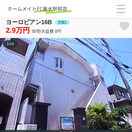
ヨーロピアン16B
空室2
2.9万円
管理/共益費 0円
1
/
16