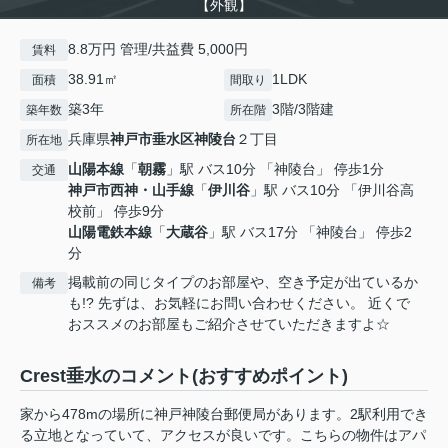
【外観】
8.8万円 管理/共益費 5,000円
賃料
38.91㎡
1LDK
面積
間取り
築3年
3階/3階建
築年数
所在階
兵庫県
神戸市垂水区
神陵台
２丁目
所在地
山陽本線
「
朝霧
」駅 バス10分 「神陵台」 停歩1分
交通
神戸市西神・山手線
「
伊川谷
」駅 バス10分 「伊川谷高
校前」 停歩9分
山陽電鉄本線
「
大蔵谷
」駅 バス17分 「神陵台」 停歩2
分
掲載前の同じタイプのお部屋や、空き予定が出ているか
備考
も!? 先ずは、お気軽にお問い合わせください。 近くで
おススメのお部屋もご紹介させていただきますよ☆
Crest垂水のコメント(おすすめポイント)
家から478mの場所に神戸神陵台郵便局があります。2駅利用でき
る立地となっていて、アクセスが良いです。こちらの物件はアパ