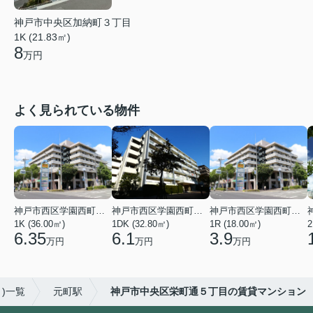
神戸市中央区加納町３丁目
1K (21.83㎡)
8
万円
よく見られている物件
神戸市西区学園西町４丁目
神戸市西区学園西町７丁目
神戸市西区学園西町４丁目
1K (36.00㎡)
1DK (32.80㎡)
1R (18.00㎡)
2
6.35
6.1
3.9
万円
万円
万円
)一覧
元町駅
神戸市中央区栄町通５丁目の賃貸マンション