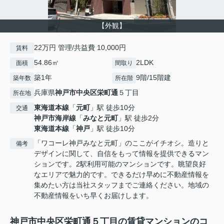
【外観】
22万円 管理/共益費 10,000円
賃料
54.86㎡
2LDK
面積
間取り
築1年
9階/15階建
築年数
所在階
兵庫県
神戸市中央区
栄町通
５丁目
所在地
東海道本線
「
元町
」駅 徒歩10分
交通
神戸市海岸線
「
みなと元町
」駅 徒歩2分
東海道本線
「
神戸
」駅 徒歩10分
「ワコーレ神戸みなと元町」のここがイチオシ。造りと
備考
デザインに関して、自信をもって情報を提供できるマン
ションです。2駅利用可能のマンションです。眺望良好
なエリアで魅力的です。できるだけ早めに不動産情報を
集めたい方は当社スタッフまでご連絡ください。地域の
不動産情報をいち早くお届けします。
神戸市中央区栄町通５丁目の賃貸マンションのコ