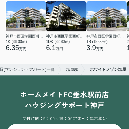
神戸市西区学園西町４丁目
神戸市西区学園西町７丁目
神戸市西区学園西町４丁目
1K (36.00㎡)
1DK (32.80㎡)
1R (18.00㎡)
2
6.35
6.1
3.9
万円
万円
万円
貸(マンション・アパート)一覧
塩屋駅
ホワイトメゾン塩屋
受付時間：9：00～19：00
定休日：年末年始