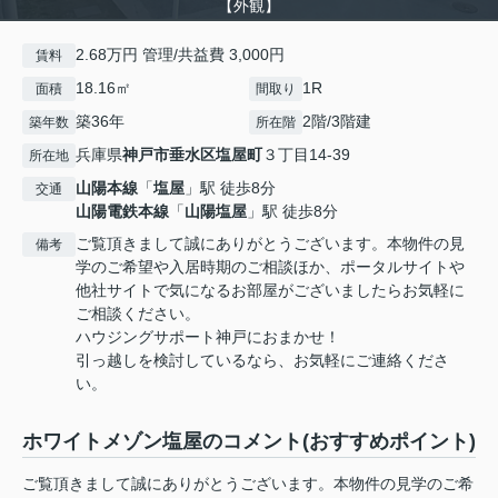
【外観】
2.68万円 管理/共益費 3,000円
賃料
18.16㎡
1R
面積
間取り
築36年
2階/3階建
築年数
所在階
兵庫県
神戸市垂水区
塩屋町
３丁目14-39
所在地
山陽本線
「
塩屋
」駅 徒歩8分
交通
山陽電鉄本線
「
山陽塩屋
」駅 徒歩8分
ご覧頂きまして誠にありがとうございます。本物件の見
備考
学のご希望や入居時期のご相談ほか、ポータルサイトや
他社サイトで気になるお部屋がございましたらお気軽に
ご相談ください。
ハウジングサポート神戸におまかせ！
引っ越しを検討しているなら、お気軽にご連絡くださ
い。
ホワイトメゾン塩屋のコメント(おすすめポイント)
ご覧頂きまして誠にありがとうございます。本物件の見学のご希