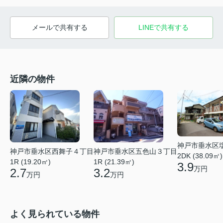
メールで共有する
LINEで共有する
近隣の物件
神戸市垂水区
神戸市垂水区五色山３丁目
神戸市垂水区西舞子４丁目
2DK (38.09㎡)
1R (21.39㎡)
1R (19.20㎡)
3.9
万円
3.2
2.7
万円
万円
よく見られている物件