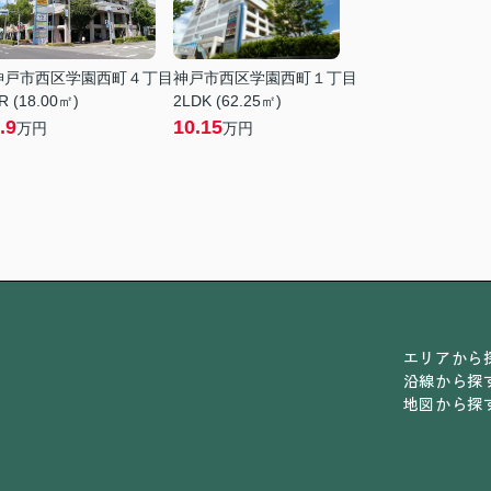
神戸市西区学園西町４丁目
神戸市西区学園西町１丁目
R (18.00㎡)
2LDK (62.25㎡)
.9
10.15
万円
万円
エリアから
沿線から探
地図から探