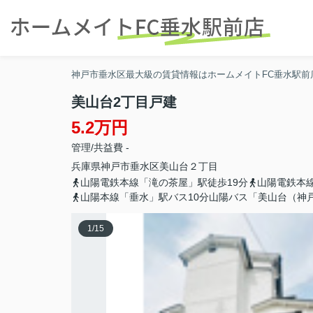
神戸市垂水区最大級の賃貸情報はホームメイトFC垂水駅前
美山台2丁目戸建
5.2万円
管理/共益費 -
兵庫県
神戸市垂水区
美山台
２丁目
山陽電鉄本線「滝の茶屋」駅徒歩19分
山陽電鉄本
山陽本線「垂水」駅バス10分山陽バス「美山台（神
1
/
15