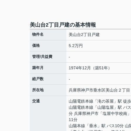
美山台2丁目戸建の基本情報
物件名
美山台2丁目戸建
価格
5.2万円
管理/共益費
-
築年月
1974年12月（築51年）
総戸数
-
所在地
兵庫県
神戸市垂水区
美山台
２丁目
交通
山陽電鉄本線
「
滝の茶屋
」駅 徒歩
山陽電鉄本線
「
山陽塩屋
」駅 バス
分 兵庫県神戸市「塩屋中学校南」
11分
山陽本線
「
垂水
」駅 バス10分 