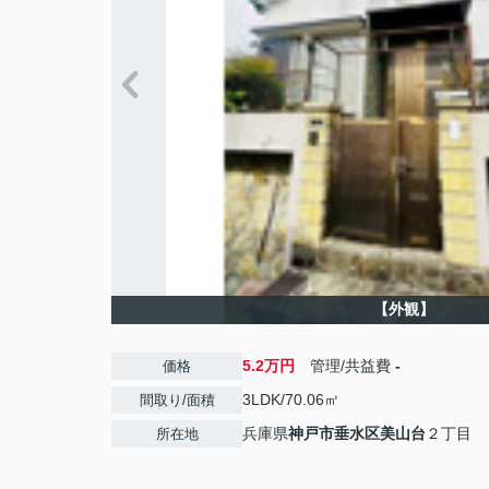
【外観】
5.2万円
管理/共益費
-
価格
3LDK/70.06㎡
間取り/面積
兵庫県
神戸市垂水区
美山台
２丁目
所在地