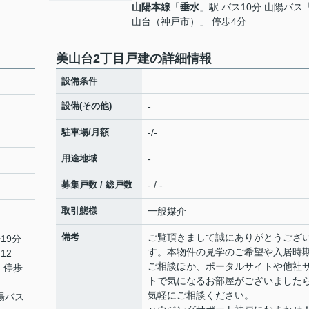
山陽本線
「
垂水
」駅 バス10分 山陽バス
山台（神戸市）」 停歩4分
美山台2丁目戸建の詳細情報
設備条件
設備(その他)
-
駐車場/月額
-/-
用途地域
-
募集戸数 / 総戸数
- / -
取引態様
一般媒介
備考
ご覧頂きまして誠にありがとうござ
19分
す。本物件の見学のご希望や入居時
12
ご相談ほか、ポータルサイトや他社
 停歩
トで気になるお部屋がございました
気軽にご相談ください。
山陽バス