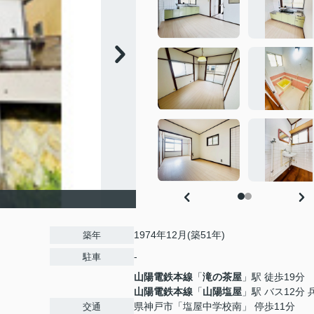
1974年12月(築51年)
築年
-
駐車
山陽電鉄本線
「
滝の茶屋
」駅 徒歩19分
山陽電鉄本線
「
山陽塩屋
」駅 バス12分 
県神戸市「塩屋中学校南」 停歩11分
交通