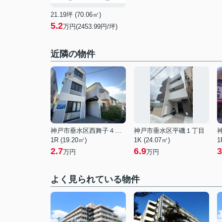
21.19坪 (70.06㎡)
5.2
万円(2453.99円/坪)
近隣の物件
神戸市垂水区西舞子４丁目
神戸市垂水区平磯１丁目
1R (19.20㎡)
1K (24.07㎡)
1
2.7
6.9
3
万円
万円
よく見られている物件