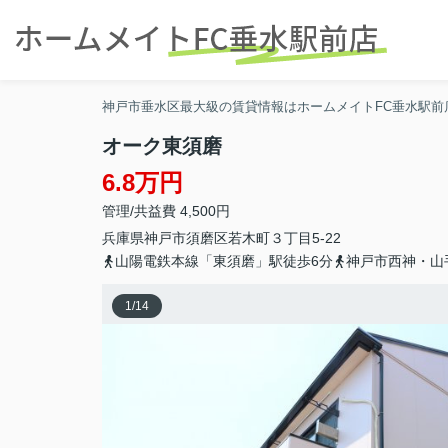
神戸市垂水区最大級の賃貸情報はホームメイトFC垂水駅前
オーク東須磨
6.8万円
管理/共益費 4,500円
兵庫県
神戸市須磨区
若木町
３丁目5-22
山陽電鉄本線「東須磨」駅徒歩6分
神戸市西神・山
1
/
14