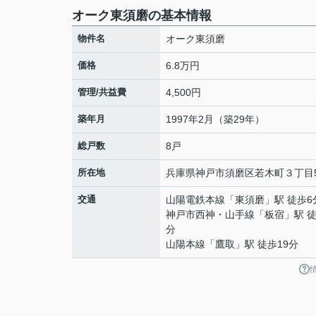
オーク東須磨の基本情報
物件名
オーク東須磨
価格
6.8万円
管理/共益費
4,500円
築年月
1997年2月（築29年）
総戸数
8戸
所在地
兵庫県
神戸市須磨区
若木町
３丁目5
交通
山陽電鉄本線
「
東須磨
」駅 徒歩6
神戸市西神・山手線
「
板宿
」駅 徒
分
山陽本線
「
鷹取
」駅 徒歩19分