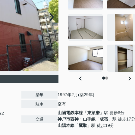
1997年2月(築29年)
築年
空有
駐車
山陽電鉄本線
「
東須磨
」駅 徒歩6分
22
神戸市西神・山手線
「
板宿
」駅 徒歩17
交通
山陽本線
「
鷹取
」駅 徒歩19分