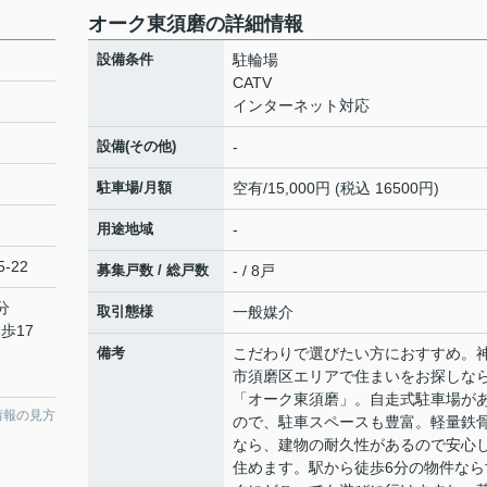
オーク東須磨の詳細情報
設備条件
駐輪場
CATV
インターネット対応
設備(その他)
-
駐車場/月額
空有/15,000円 (税込 16500円)
用途地域
-
-22
募集戸数 / 総戸数
- / 8戸
分
取引態様
一般媒介
歩17
備考
こだわりで選びたい方におすすめ。
市須磨区エリアで住まいをお探しな
「オーク東須磨」。自走式駐車場が
情報の見方
ので、駐車スペースも豊富。軽量鉄
なら、建物の耐久性があるので安心
住めます。駅から徒歩6分の物件なら