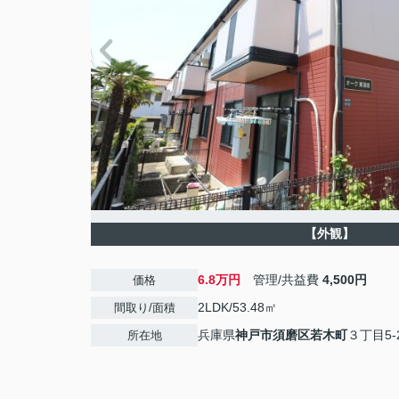
【外観】
6.8万円
管理/共益費
4,500円
価格
2LDK/53.48㎡
間取り/面積
兵庫県
神戸市須磨区
若木町
３丁目5-
所在地