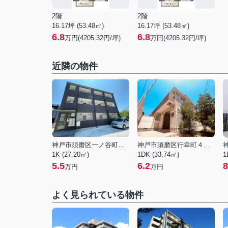
2階
2階
16.17坪 (53.48㎡)
16.17坪 (53.48㎡)
6.8
6.8
万円(4205.32円/坪)
万円(4205.32円/坪)
近隣の物件
神戸市須磨区一ノ谷町２丁目
神戸市須磨区行幸町４丁目
1K (27.20㎡)
1DK (33.74㎡)
1
5.5
6.2
8
万円
万円
よく見られている物件