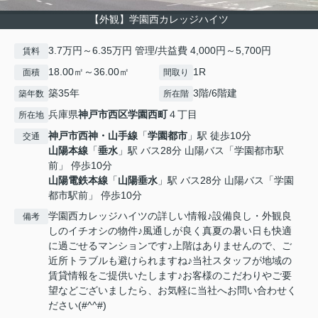
【外観】学園西カレッジハイツ
3.7万円～6.35万円 管理/共益費 4,000円～5,700円
賃料
18.00㎡～36.00㎡
1R
面積
間取り
築35年
3階/6階建
築年数
所在階
兵庫県
神戸市西区
学園西町
４丁目
所在地
神戸市西神・山手線
「
学園都市
」駅 徒歩10分
交通
山陽本線
「
垂水
」駅 バス28分 山陽バス「学園都市駅
前」 停歩10分
山陽電鉄本線
「
山陽垂水
」駅 バス28分 山陽バス「学園
都市駅前」 停歩10分
学園西カレッジハイツの詳しい情報♪設備良し・外観良
備考
しのイチオシの物件♪風通しが良く真夏の暑い日も快適
に過ごせるマンションです♪上階はありませんので、ご
近所トラブルも避けられますね♪当社スタッフが地域の
賃貸情報をご提供いたします♪お客様のこだわりやご要
望などございましたら、お気軽に当社へお問い合わせく
ださい(#^^#)