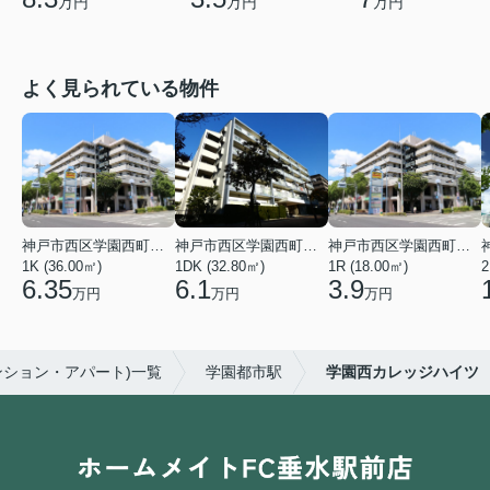
万円
万円
万円
よく見られている物件
神戸市西区学園西町４丁目
神戸市西区学園西町７丁目
神戸市西区学園西町４丁目
1K (36.00㎡)
1DK (32.80㎡)
1R (18.00㎡)
2
6.35
6.1
3.9
万円
万円
万円
ンション・アパート)一覧
学園都市駅
学園西カレッジハイツ