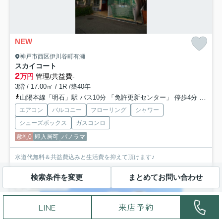
NEW
神戸市西区伊川谷町有瀬
スカイコート
2
万円
管理/共益費-
3階 / 17.00㎡ / 1R /築40年
山陽本線「明石」駅 バス10分 「免許更新センター」 停歩4分
山陽電
エアコン
バルコニー
フローリング
シャワー
シューズボックス
ガスコンロ
敷礼0
即入居可
パノラマ
水道代無料＆共益費込みと生活費を抑えて頂けます♪
検索条件を変更
まとめてお問い合わせ
賃貸マンション
LINE
来店予約