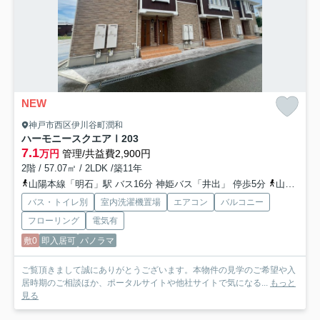
NEW
神戸市西区伊川谷町潤和
ハーモニースクエアⅠ
203
7.1
万円
管理/共益費2,900円
2階 / 57.07㎡ / 2LDK /築11年
山陽本線「明石」駅 バス16分 神姫バス「井出」 停歩5分
山陽電鉄本線「山陽明石」駅 バス16分 神姫バス「井手」 停歩5分
バス・トイレ別
室内洗濯機置場
エアコン
バルコニー
フローリング
電気有
敷0
即入居可
パノラマ
ご覧頂きまして誠にありがとうございます。本物件の見学のご希望や入
居時期のご相談ほか、ポータルサイトや他社サイトで気になる...
もっと
見る