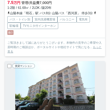
7.5
万円
管理/共益費7,000円
1-2階 / 61.69㎡ / 2LDK /築20年
山陽本線「明石」駅 バス8分 山陽バス「西河原」 停歩3分
山陽電鉄
バス・トイレ別
室内洗濯機置場
バルコニー
電気有
駐輪場
TVモニタ付インターホン
敷0
ご覧頂きまして誠にありがとうございます。本物件の見学のご希望や入
居時期のご相談ほか、ポータルサイトや他社サイトで気になる...
もっと
見る
賃貸マンション