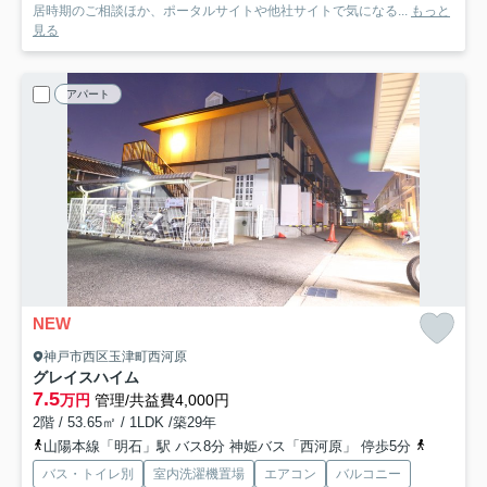
居時期のご相談ほか、ポータルサイトや他社サイトで気になる...
もっと
見る
アパート
NEW
神戸市西区玉津町西河原
グレイスハイム
7.5
万円
管理/共益費4,000円
2階 / 53.65㎡ / 1LDK /築29年
山陽本線「明石」駅 バス8分 神姫バス「西河原」 停歩5分
山陽電鉄
バス・トイレ別
室内洗濯機置場
エアコン
バルコニー