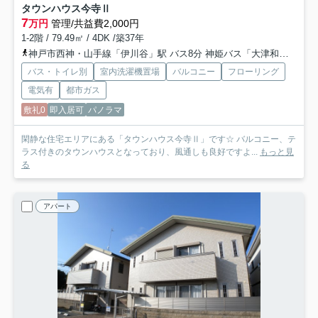
タウンハウス今寺Ⅱ
7
万円
管理/共益費2,000円
1-2階 / 79.49㎡ / 4DK /築37年
神戸市西神・山手線「伊川谷」駅 バス8分 神姫バス「大津和」 停歩8分
バス・トイレ別
室内洗濯機置場
バルコニー
フローリング
電気有
都市ガス
敷礼0
即入居可
パノラマ
閑静な住宅エリアにある「タウンハウス今寺Ⅱ」です☆ バルコニー、テ
ラス付きのタウンハウスとなっており、風通しも良好ですよ...
もっと見
る
アパート