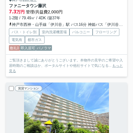
神戸市西区池上
ファニータウン藤沢
7.3
万円
管理/共益費2,000円
1-2階 / 79.49㎡ / 4DK /築37年
神戸市西神・山手線「伊川谷」駅 バス16分 神姫バス「伊川谷出張所前」 停歩5分
バス・トイレ別
室内洗濯機置場
バルコニー
フローリング
電気有
都市ガス
敷礼0
即入居可
パノラマ
ご覧頂きまして誠にありがとうございます。本物件の見学のご希望や入
居時期のご相談ほか、ポータルサイトや他社サイトで気になる...
もっと
見る
賃貸マンション