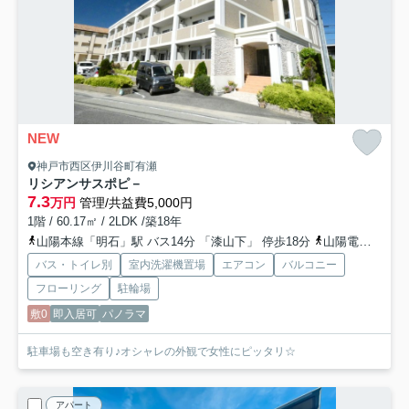
NEW
神戸市西区伊川谷町有瀬
リシアンサスポピ－
7.3
万円
管理/共益費5,000円
1階 / 60.17㎡ / 2LDK /築18年
山陽本線「明石」駅 バス14分 「漆山下」 停歩18分
山陽電鉄本線「人丸前」駅 バス5分 神姫バス「免許試験場（兵庫県）」 停歩10分
バス・トイレ別
室内洗濯機置場
エアコン
バルコニー
フローリング
駐輪場
敷0
即入居可
パノラマ
駐車場も空き有り♪オシャレの外観で女性にピッタリ☆
アパート