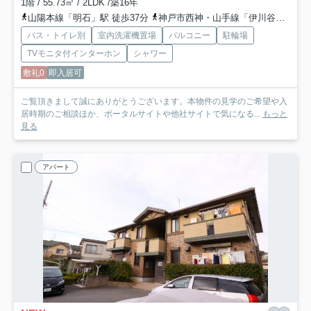
1階 / 55.73㎡ / 2LDK /築16年
山陽本線「明石」駅 徒歩37分
神戸市西神・山手線「伊川谷」駅 バス10分 「白水東口」 停歩2分
バス・トイレ別
室内洗濯機置場
バルコニー
駐輪場
TVモニタ付インターホン
シャワー
敷礼0
即入居可
ご覧頂きまして誠にありがとうございます。本物件の見学のご希望や入
居時期のご相談ほか、ポータルサイトや他社サイトで気になる...
もっと
見る
アパート