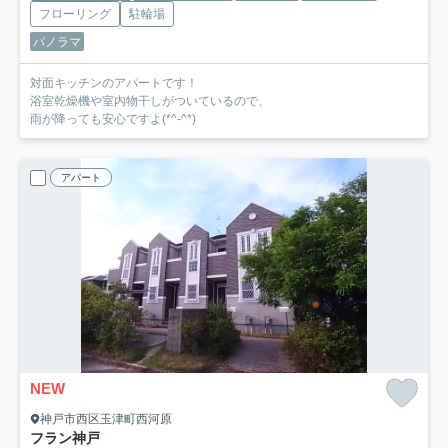
フローリング
駐輪場
パノラマ
対面キッチンのアパートです！
浴室乾燥機や室内物干しがついているので、
雨が降っても安心ですよ(*^-^*)
アパート
NEW
神戸市西区玉津町西河原
フラン神戸