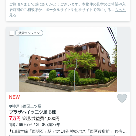
ご覧頂きまして誠にありがとうございます。本物件の見学のご希望や入
居時期のご相談ほか、ポータルサイトや他社サイトで気になる...
もっと
見る
賃貸マンション
NEW
神戸市西区二ツ屋
プラザハイツ二ツ屋 B棟
7
万円
管理/共益費4,000円
1階 / 66.67㎡ / 3LDK /築27年
山陽本線「西明石」駅 バス14分 神姫バス「西区役所前」 停歩10分