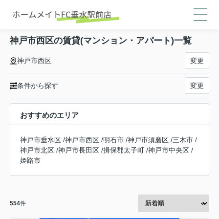
神戸市西区の賃貸(マンション・アパート)一覧
神戸市西区
変更
条件から探す
変更
おすすめのエリア
神戸市垂水区
/
神戸市西区
/
明石市
/
神戸市須磨区
/
三木市
/
神戸市北区
/
神戸市長田区
/
揖保郡太子町
/
神戸市中央区
/
姫路市
554
件