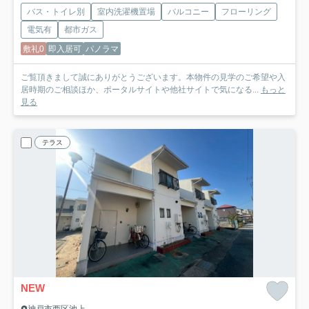
バス・トイレ別
室内洗濯機置場
バルコニー
フローリング
電気有
都市ガス
敷礼0
即入居可
パノラマ
ご覧頂きまして誠にありがとうございます。本物件の見学のご希望や入
居時期のご相談ほか、ポータルサイトや他社サイトで気になる...
もっと
見る
テラス
NEW