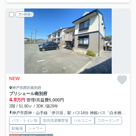
アパート
NEW
神戸市西区南別府
プリシェール南別府
4.9
万円
管理/共益費5,000円
2階 / 51.80㎡ / 3DK /築29年
神戸市西神・山手線「伊川谷」駅 バス14分 神姫バス「白水橋」 停歩7分
バス・トイレ別
室内洗濯機置場
バルコニー
フローリング
駐輪場
シャワー