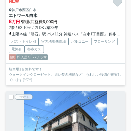
NEW
神戸市西区白水
エトワール白水
8
万円
管理/共益費6,000円
2階 / 62.10㎡ / 2LDK /築23年
山陽本線「明石」駅 バス11分 神姫バス「白水1丁目西」 停歩5分
神
バス・トイレ別
室内洗濯機置場
バルコニー
フローリング
電気有
都市ガス
敷0
即入居可
パノラマ
駐車場1台無料です！
ウォークインクローゼット、追い焚き機能など、うれしい設備が充実し
ています(^▽^)
アパート