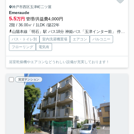
神戸市西区玉津町二ツ屋
Emeraude
5.5
万円
管理/共益費4,000円
2階 / 36.00㎡ / 1LDK /築22年
山陽本線「明石」駅 バス18分 神姫バス「玉津インター前」 停歩9分
バス・トイレ別
室内洗濯機置場
エアコン
バルコニー
フローリング
電気有
浴室乾燥機やエアコンなどうれしい設備が充実しております！
賃貸マンション