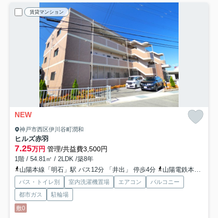
賃貸マンション
NEW
神戸市西区伊川谷町潤和
ヒルズ赤羽
7.25
万円
管理/共益費3,500円
1階 / 54.81㎡ / 2LDK /築8年
山陽本線「明石」駅 バス12分 「井出」 停歩4分
山陽電鉄本線「山陽明石」駅 バス12分 「井出」 停歩4分
バス・トイレ別
室内洗濯機置場
エアコン
バルコニー
都市ガス
駐輪場
敷0