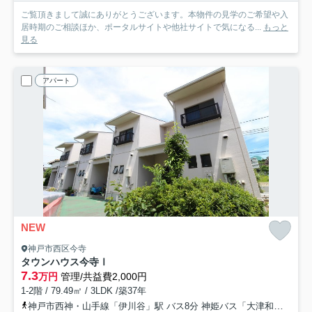
ご覧頂きまして誠にありがとうございます。本物件の見学のご希望や入
居時期のご相談ほか、ポータルサイトや他社サイトで気になる...
もっと
見る
アパート
NEW
神戸市西区今寺
タウンハウス今寺Ⅰ
7.3
万円
管理/共益費2,000円
1-2階 / 79.49㎡ / 3LDK /築37年
神戸市西神・山手線「伊川谷」駅 バス8分 神姫バス「大津和」 停歩8分