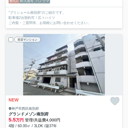
敷礼0
即入居可
パノラマ
“プリシェール南別府”のご紹介です。
駐車場2台契約可！広々ハイツ
ご内覧・ご質問等、お気軽にお問い合わせください。
賃貸マンション
NEW
神戸市西区南別府
グランドメゾン南別府
5.5
万円
管理/共益費4,000円
4階 / 60.00㎡ / 3LDK /築37年