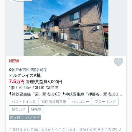
NEW
神戸市西区押部谷町栄
ヒルグレイスA棟
7.5
万円
管理/共益費5,000円
1階 / 70.43㎡ / 3LDK /築21年
神鉄粟生線「栄」駅 徒歩6分
神鉄粟生線「押部谷」駅 徒歩19分
神
バス・トイレ別
室内洗濯機置場
バルコニー
フローリング
都市ガス
駐輪場
即入居可
パノラマ
ご覧頂きまして誠にありがとうございます。本物件の見学のご希望や入