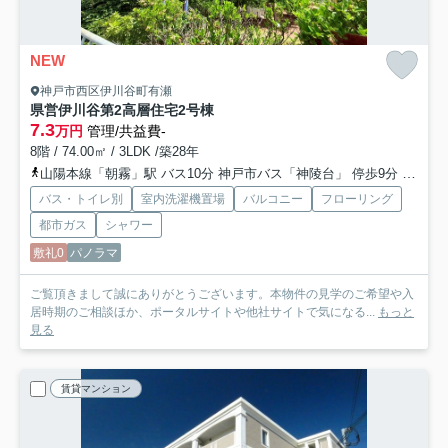
NEW
神戸市西区伊川谷町有瀬
県営伊川谷第2高層住宅2号棟
7.3
万円
管理/共益費-
8階 / 74.00㎡ / 3LDK /築28年
山陽本線「朝霧」駅 バス10分 神戸市バス「神陵台」 停歩9分
山陽電
バス・トイレ別
室内洗濯機置場
バルコニー
フローリング
都市ガス
シャワー
敷礼0
パノラマ
ご覧頂きまして誠にありがとうございます。本物件の見学のご希望や入
居時期のご相談ほか、ポータルサイトや他社サイトで気になる...
もっと
見る
賃貸マンション