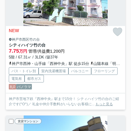
NEW
神戸市西区竹の台
シティハイツ竹の台
7.75
万円
管理/共益費1,200円
5階 / 67.31㎡ / 3LDK /築37年
神戸市西神・山手線「西神中央」駅 徒歩15分
山陽本線「明石」駅 バス31分 神姫バス「美賀多台3丁目」 停歩6分
バス・トイレ別
室内洗濯機置場
バルコニー
フローリング
電気有
都市ガス
礼0
パノラマ
神戸市営地下鉄『西神中央』駅まで15分！ シティハイツ竹の台のご紹
介です(^O^)／ 礼金や仲介手数料がいらないお客様に...
もっと見る
賃貸マンション