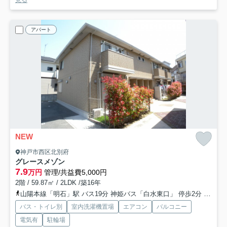
アパート
NEW
神戸市西区北別府
グレースメゾン
7.9
万円
管理/共益費5,000円
2階 / 59.87㎡ / 2LDK /築16年
山陽本線「明石」駅 バス19分 神姫バス「白水東口」 停歩2分
山陽電
バス・トイレ別
室内洗濯機置場
エアコン
バルコニー
電気有
駐輪場