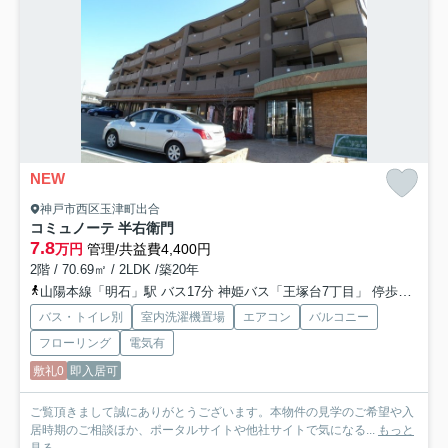
NEW
神戸市西区玉津町出合
コミュノーテ 半右衛門
7.8
万円
管理/共益費4,400円
2階 / 70.69㎡ / 2LDK /築20年
山陽本線「明石」駅 バス17分 神姫バス「王塚台7丁目」 停歩2分
山
バス・トイレ別
室内洗濯機置場
エアコン
バルコニー
フローリング
電気有
敷礼0
即入居可
ご覧頂きまして誠にありがとうございます。本物件の見学のご希望や入
居時期のご相談ほか、ポータルサイトや他社サイトで気になる...
もっと
見る