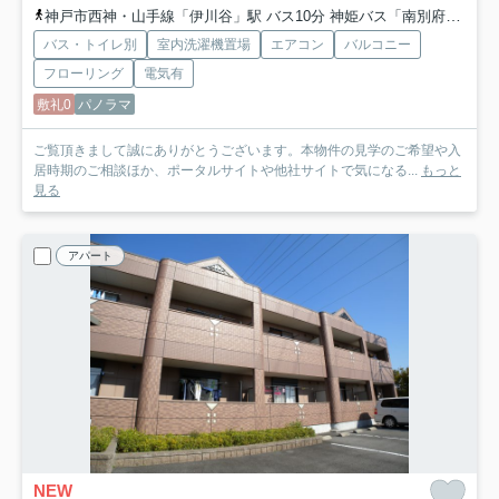
神戸市西神・山手線「伊川谷」駅 バス10分 神姫バス「南別府１丁目」 停歩3分
バス・トイレ別
室内洗濯機置場
エアコン
バルコニー
フローリング
電気有
敷礼0
パノラマ
ご覧頂きまして誠にありがとうございます。本物件の見学のご希望や入
居時期のご相談ほか、ポータルサイトや他社サイトで気になる...
もっと
見る
アパート
NEW