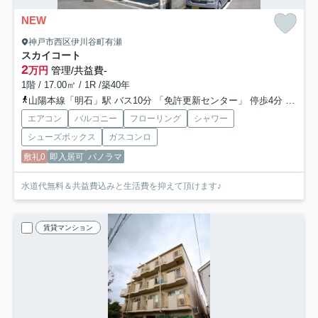
NEW
神戸市西区伊川谷町有瀬
スカイコート
2
万円
管理/共益費-
1階 / 17.00㎡ / 1R /築40年
山陽本線「明石」駅 バス10分 「免許更新センター」 停歩4分
山陽電
エアコン
バルコニー
フローリング
シャワー
シューズボックス
ガスコンロ
敷礼0
即入居可
パノラマ
水道代無料＆共益費込みと生活費を抑えて頂けます♪
賃貸マンション