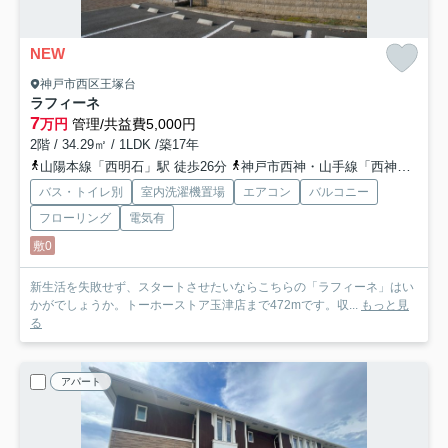
NEW
神戸市西区王塚台
ラフィーネ
7
万円
管理/共益費5,000円
2階 / 34.29㎡ / 1LDK /築17年
山陽本線「西明石」駅 徒歩26分
神戸市西神・山手線「西神中央」駅 バス23分 「玉津曙北」 停歩5分
バス・トイレ別
室内洗濯機置場
エアコン
バルコニー
フローリング
電気有
敷0
新生活を失敗せず、スタートさせたいならこちらの「ラフィーネ」はい
かがでしょうか。トーホーストア玉津店まで472mです。収...
もっと見
る
アパート