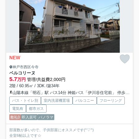
NEW
神戸市西区今寺
ベルコリーヌ
5.7
万円
管理/共益費2,000円
2階 / 60.95㎡ / 3DK /築34年
山陽本線「明石」駅 バス14分 神姫バス「伊川谷住宅前」 停歩7分
バス・トイレ別
室内洗濯機置場
バルコニー
フローリング
電気有
都市ガス
敷礼0
即入居可
パノラマ
部屋数が多いので、子供部屋にオススメです(^▽^)
全室6帖以上です☆