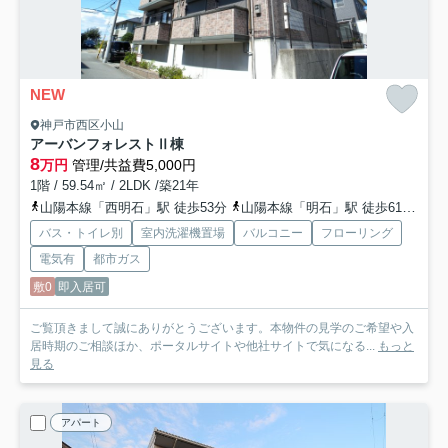
NEW
神戸市西区小山
アーバンフォレストⅡ棟
8
万円
管理/共益費5,000円
1階 / 59.54㎡ / 2LDK /築21年
山陽本線「西明石」駅 徒歩53分
山陽本線「明石」駅 徒歩61分
山
バス・トイレ別
室内洗濯機置場
バルコニー
フローリング
電気有
都市ガス
敷0
即入居可
ご覧頂きまして誠にありがとうございます。本物件の見学のご希望や入
居時期のご相談ほか、ポータルサイトや他社サイトで気になる...
もっと
見る
アパート