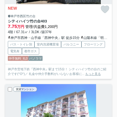
NEW
神戸市西区竹の台
シティハイツ竹の台
403
7.75
万円
管理/共益費1,200円
4階 / 67.31㎡ / 3LDK /築37年
神戸市西神・山手線「西神中央」駅 徒歩15分
山陽本線「明石」駅 バス31分 神姫バス「美賀多台3丁目」 停歩6分
バス・トイレ別
室内洗濯機置場
バルコニー
フローリング
電気有
都市ガス
仲手無料
礼0
パノラマ
神戸市営地下鉄『西神中央』駅まで15分！ シティハイツ竹の台のご紹
介です(^O^)／ 礼金や仲介手数料がいらないお客様に...
もっと見る
賃貸マンション