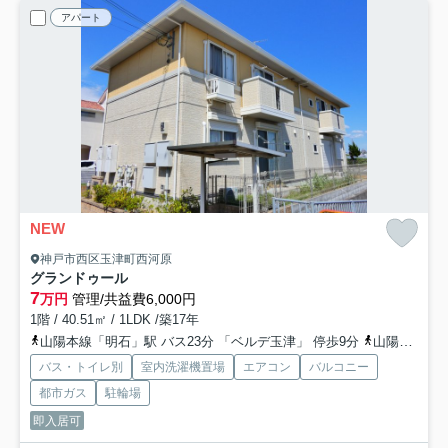
アパート
NEW
神戸市西区玉津町西河原
グランドゥール
7
万円
管理/共益費6,000円
1階 / 40.51㎡ / 1LDK /築17年
山陽本線「明石」駅 バス23分 「ベルデ玉津」 停歩9分
山陽電鉄本線「山陽明石」駅 バス23分 「ベルデ玉津」 停歩9分
バス・トイレ別
室内洗濯機置場
エアコン
バルコニー
都市ガス
駐輪場
即入居可