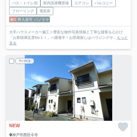
バス・トイレ別
室内洗濯機置場
エアコン
バルコニー
フローリング
電気有
敷0
即入居可
パノラマ
大手ハウスメーカー施工☆豊富な物件写真情報と丁寧な接客を心がけ
「お客様満足度No１！」へ躍進中！お部屋探しはハウジングサ...
もっと
見る
アパート
NEW
神戸市西区今寺