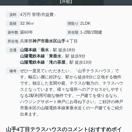
【外観】
4万円 管理/共益費 -
賃料
32.96㎡
2LDK
面積
間取り
築60年
1-2階/2階建
築年数
所在階
兵庫県
神戸市垂水区
山手
４丁目
所在地
山陽本線
「
垂水
」駅 徒歩18分
交通
山陽電鉄本線
「
東垂水
」駅 徒歩9分
山陽電鉄本線
「
滝の茶屋
」駅 徒歩13分
ぜひ一度見ていただきたい、「山手テラスハウス」で
備考
す。幅広い層に好評な、駅から徒歩9分に立地する物件
です。独立した玄関や庭、テラスが魅力の、テラスハウ
スとなっています。様々な場所へのアクセスがしやすく
なる2駅利用可能な物件です。一戸建てを借りるなら、
ハウジングサポート神戸にお尋ね下さい。ご好評の神戸
市垂水区の山陽電鉄本線東垂水近くの一戸建てをご紹介
出来ます。
山手4丁目テラスハウスのコメント(おすすめポイ