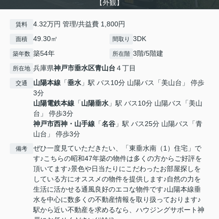
【外観】
4.32万円 管理/共益費 1,800円
賃料
49.30㎡
3DK
面積
間取り
築54年
3階/5階建
築年数
所在階
兵庫県
神戸市垂水区
青山台
４丁目
所在地
山陽本線
「
垂水
」駅 バス10分 山陽バス「美山台」 停歩
交通
3分
山陽電鉄本線
「
山陽垂水
」駅 バス10分 山陽バス「美山
台」 停歩3分
神戸市西神・山手線
「
名谷
」駅 バス25分 山陽バス「青
山台」 停歩3分
ぜひ一度見ていただきたい、「東垂水南（1）住宅」で
備考
す♪こちらの昭和47年築の物件は多くの方からご好評を
頂いてます♪景色や日当たりにこだわったお部屋探しを
している方にオススメの物件を提供します♪自然の力を
生活に活かせる通風良好のエコな物件です♪山陽本線垂
水を中心に数多くの不動産情報を取り扱っております♪
駅から近い不動産を求めるなら、ハウジングサポート神