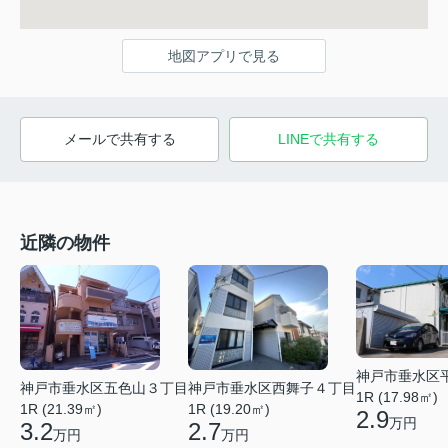
地図アプリで見る
メールで共有する
LINEで共有する
近隣の物件
神戸市垂水区
神戸市垂水区五色山３丁目
神戸市垂水区西舞子４丁目
1R (17.98㎡)
1R (21.39㎡)
1R (19.20㎡)
2.9
万円
3.2
2.7
万円
万円