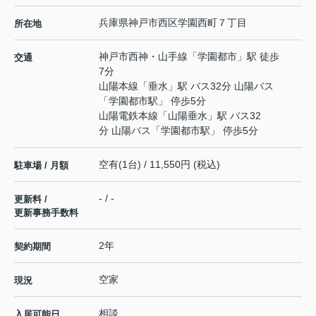
兵庫県
神戸市西区
学園西町
７丁目
所在地
神戸市西神・山手線
「
学園都市
」駅 徒歩
交通
7分
山陽本線
「
垂水
」駅 バス32分 山陽バス
「学園都市駅」 停歩5分
山陽電鉄本線
「
山陽垂水
」駅 バス32
分 山陽バス「学園都市駅」 停歩5分
空有(1台) / 11,550円 (税込)
駐車場 / 月額
- / -
更新料 /
更新事務手数料
2年
契約期間
空家
現況
相談
入居可能日