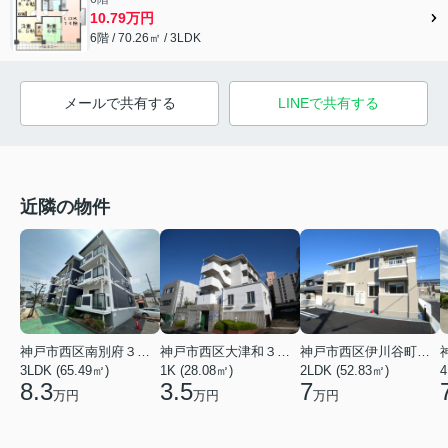
10.79万円
6階 / 70.26㎡ / 3LDK
メールで共有する
LINEで共有する
近隣の物件
神戸市西区南別府３丁目
神戸市西区大津和３丁目
神戸市西区伊川谷町潤和
3LDK (65.49㎡)
1K (28.08㎡)
2LDK (52.83㎡)
4
8.3
3.5
7
万円
万円
万円