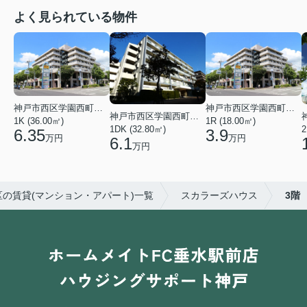
よく見られている物件
神戸市西区学園西町４丁目
神戸市西区学園西町４丁目
神戸市西区学園西町７丁目
1K (36.00㎡)
1R (18.00㎡)
1DK (32.80㎡)
2
6.35
3.9
万円
万円
6.1
万円
の賃貸(マンション・アパート)一覧
スカラーズハウス
3階