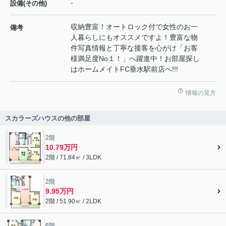
-
設備(その他)
収納豊富！オートロック付で女性のお一
備考
人暮らしにもオススメですよ！豊富な物
件写真情報と丁寧な接客を心がけ「お客
様満足度No１！」へ躍進中！お部屋探し
はホームメイトFC垂水駅前店へ!!!
情報の見方
スカラーズハウスの他の部屋
2階
10.79万円
2階 / 71.84㎡ / 3LDK
2階
9.95万円
2階 / 51.90㎡ / 2LDK
6階