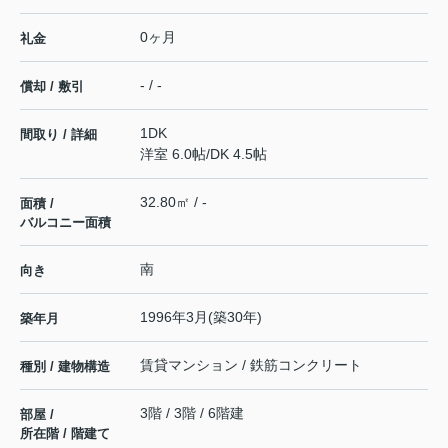
0ヶ月
礼金
- / -
償却 / 敷引
1DK
間取り / 詳細
洋室 6.0帖
/
DK 4.5帖
32.80㎡ / -
面積 /
バルコニー面積
南
向き
1996年3月(築30年)
築年月
賃貸マンション / 鉄筋コンクリート
種別 / 建物構造
3階 / 3階 / 6階建
部屋 /
所在階 / 階建て