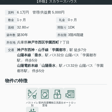
【外観】スカラーズハウス
6.1万円 管理/共益費 5,000円
賃料
1ヶ月
0ヶ月
敷金
礼金
32.80㎡
1DK
面積
間取り
築30年
3階/6階建
築年数
所在階
兵庫県
神戸市西区
学園西町
７丁目
所在地
神戸市西神・山手線
「
学園都市
」駅 徒歩7分
交通
山陽本線
「
垂水
」駅 バス32分 山陽バス「学園都市
駅」 停歩5分
山陽電鉄本線
「
山陽垂水
」駅 バス32分 山陽バス「学園
都市駅」 停歩5分
物件の特徴
バストイレ
室内洗濯機
独立洗面台
オートロッ
別
置場
ク