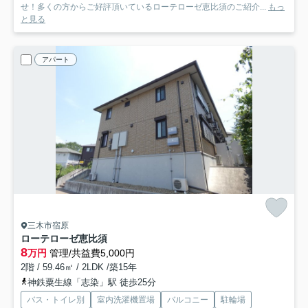
せ！多くの方からご好評頂いているローテローゼ恵比須のご紹介...
もっ
と見る
アパート
三木市宿原
ローテローゼ恵比須
8
万円
管理/共益費5,000円
2階 / 59.46㎡ / 2LDK /築15年
神鉄粟生線「志染」駅 徒歩25分
バス・トイレ別
室内洗濯機置場
バルコニー
駐輪場