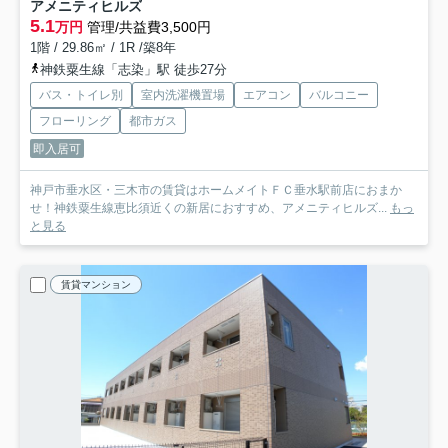
アメニティヒルズ
5.1
万円
管理/共益費3,500円
1階 / 29.86㎡ / 1R /築8年
神鉄粟生線「志染」駅 徒歩27分
バス・トイレ別
室内洗濯機置場
エアコン
バルコニー
フローリング
都市ガス
即入居可
神戸市垂水区・三木市の賃貸はホームメイトＦＣ垂水駅前店におまか
せ！神鉄粟生線恵比須近くの新居におすすめ、アメニティヒルズ...
もっ
と見る
賃貸マンション