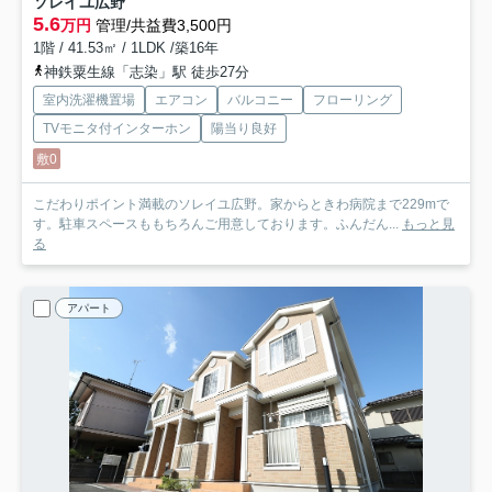
ソレイユ広野
5.6
万円
管理/共益費3,500円
1階 / 41.53㎡ / 1LDK /築16年
神鉄粟生線「志染」駅 徒歩27分
室内洗濯機置場
エアコン
バルコニー
フローリング
TVモニタ付インターホン
陽当り良好
敷0
こだわりポイント満載のソレイユ広野。家からときわ病院まで229mで
す。駐車スペースももちろんご用意しております。ふんだん...
もっと見
る
アパート