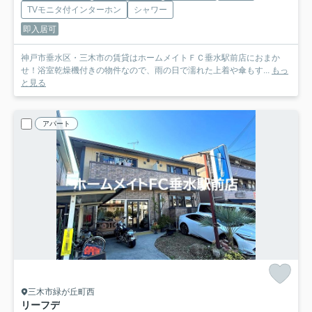
TVモニタ付インターホン
シャワー
即入居可
神戸市垂水区・三木市の賃貸はホームメイトＦＣ垂水駅前店におまか
せ！浴室乾燥機付きの物件なので、雨の日で濡れた上着や傘もす...
もっ
と見る
アパート
三木市緑が丘町西
リーフデ