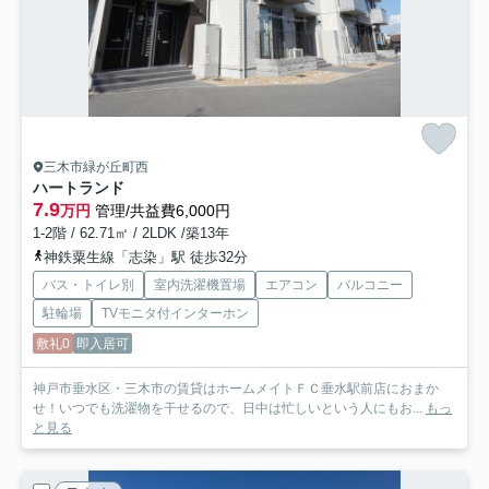
三木市緑が丘町西
ハートランド
7.9
万円
管理/共益費6,000円
1-2階 / 62.71㎡ / 2LDK /築13年
神鉄粟生線「志染」駅 徒歩32分
バス・トイレ別
室内洗濯機置場
エアコン
バルコニー
駐輪場
TVモニタ付インターホン
敷礼0
即入居可
神戸市垂水区・三木市の賃貸はホームメイトＦＣ垂水駅前店におまか
せ！いつでも洗濯物を干せるので、日中は忙しいという人にもお...
もっ
と見る