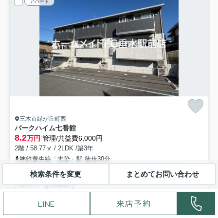
アパート
三木市緑が丘町西
パークハイム七番館
8.2
万円
管理/共益費6,000円
2階 / 58.77㎡ / 2LDK /築3年
神鉄粟生線「志染」駅 徒歩30分
バス・トイレ別
室内洗濯機置場
エアコン
バルコニー
検索条件を変更
まとめてお問い合わせ
都市ガス
駐輪場
即入居可
パノラマ
LINE
来店予約
神戸市垂水区・三木市の賃貸はホームメイトＦＣ垂水駅前店におまか