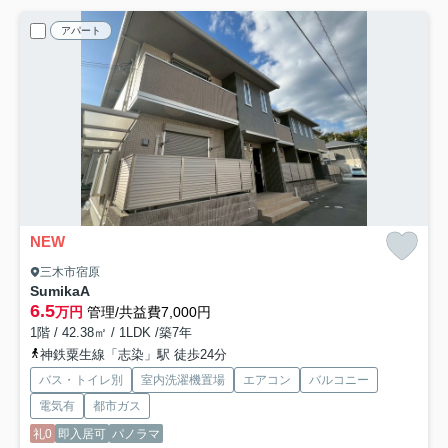
アパート
NEW
三木市宿原
SumikaA
6.5
万円
管理/共益費7,000円
1階 / 42.38㎡ / 1LDK /築7年
神鉄粟生線「志染」駅 徒歩24分
バス・トイレ別
室内洗濯機置場
エアコン
バルコニー
電気有
都市ガス
礼0
即入居可
パノラマ