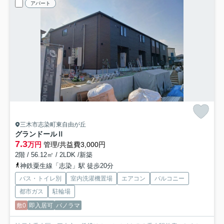
アパート
三木市志染町東自由が丘
グランドールⅡ
7.3
万円
管理/共益費3,000円
2階 / 56.12㎡ / 2LDK /新築
神鉄粟生線「志染」駅 徒歩20分
バス・トイレ別
室内洗濯機置場
エアコン
バルコニー
都市ガス
駐輪場
敷0
即入居可
パノラマ