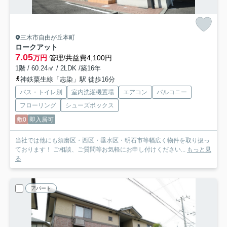
三木市自由が丘本町
ロークアット
7.05
万円
管理/共益費4,100円
1階 / 60.24㎡ / 2LDK /築16年
神鉄粟生線「志染」駅 徒歩16分
バス・トイレ別
室内洗濯機置場
エアコン
バルコニー
フローリング
シューズボックス
敷0
即入居可
当社では他にも須磨区・西区・垂水区・明石市等幅広く物件を取り扱っ
ております！ ご相談、ご質問等お気軽にお申し付けください...
もっと見
る
アパート