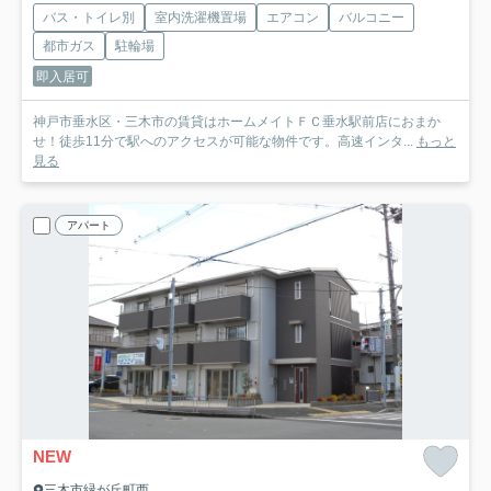
バス・トイレ別
室内洗濯機置場
エアコン
バルコニー
都市ガス
駐輪場
即入居可
神戸市垂水区・三木市の賃貸はホームメイトＦＣ垂水駅前店におまか
せ！徒歩11分で駅へのアクセスが可能な物件です。高速インタ...
もっと
見る
アパート
NEW
三木市緑が丘町西