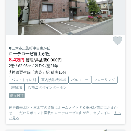
三木市志染町中自由が丘
ローテローゼ自由が丘
8.4
万円
管理/共益費6,000円
2階 / 62.95㎡ / 2LDK /築21年
神鉄粟生線「志染」駅 徒歩16分
バス・トイレ別
室内洗濯機置場
バルコニー
フローリング
駐輪場
TVモニタ付インターホン
即入居可
神戸市垂水区・三木市の賃貸はホームメイトＦＣ垂水駅前店におまか
せ！こだわりポイント満載のローテローゼ自由が丘。セブンイレ...
もっ
と見る