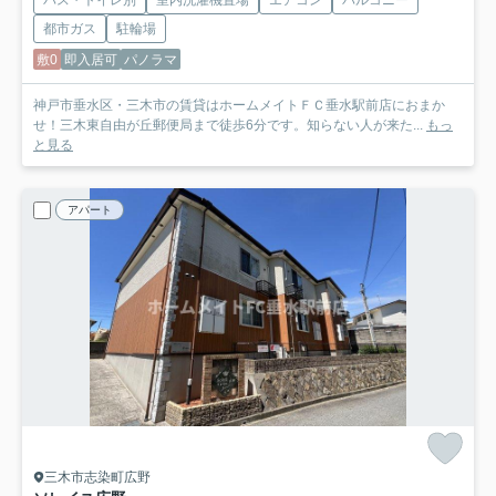
都市ガス
駐輪場
敷0
即入居可
パノラマ
神戸市垂水区・三木市の賃貸はホームメイトＦＣ垂水駅前店におまか
せ！三木東自由が丘郵便局まで徒歩6分です。知らない人が来た...
もっ
と見る
アパート
三木市志染町広野