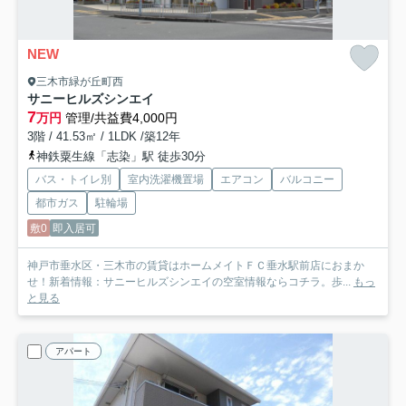
NEW
三木市緑が丘町西
サニーヒルズシンエイ
7
万円
管理/共益費4,000円
3階 / 41.53㎡ / 1LDK /築12年
神鉄粟生線「志染」駅 徒歩30分
バス・トイレ別
室内洗濯機置場
エアコン
バルコニー
都市ガス
駐輪場
敷0
即入居可
神戸市垂水区・三木市の賃貸はホームメイトＦＣ垂水駅前店におまか
せ！新着情報：サニーヒルズシンエイの空室情報ならコチラ。歩...
もっ
と見る
アパート