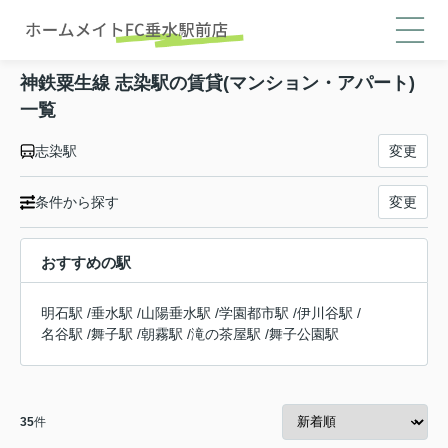
神鉄粟生線 志染駅の賃貸(マンション・アパート)
一覧
志染駅
変更
条件から探す
変更
おすすめの駅
明石駅
/
垂水駅
/
山陽垂水駅
/
学園都市駅
/
伊川谷駅
/
名谷駅
/
舞子駅
/
朝霧駅
/
滝の茶屋駅
/
舞子公園駅
35
件