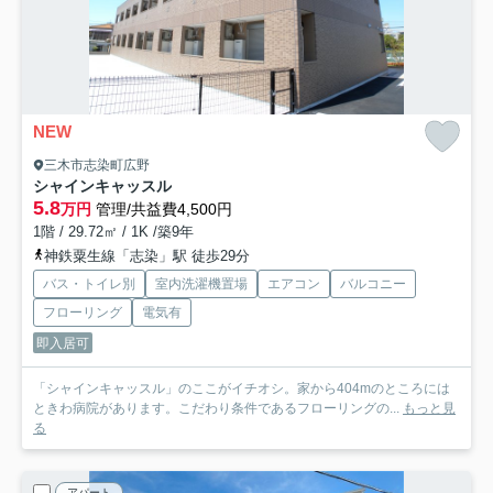
NEW
三木市志染町広野
シャインキャッスル
5.8
万円
管理/共益費4,500円
1階 / 29.72㎡ / 1K /築9年
神鉄粟生線「志染」駅 徒歩29分
バス・トイレ別
室内洗濯機置場
エアコン
バルコニー
フローリング
電気有
即入居可
「シャインキャッスル」のここがイチオシ。家から404mのところには
ときわ病院があります。こだわり条件であるフローリングの...
もっと見
る
アパート