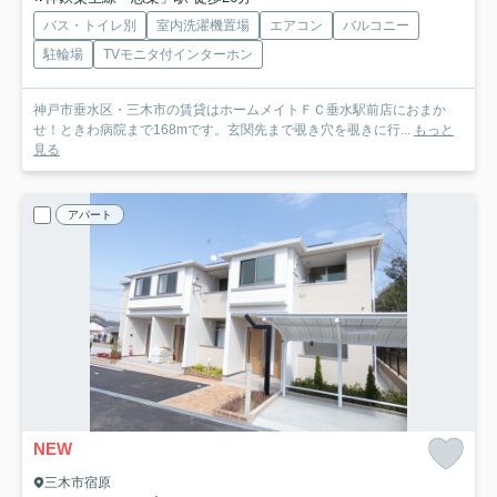
バス・トイレ別
室内洗濯機置場
エアコン
バルコニー
駐輪場
TVモニタ付インターホン
神戸市垂水区・三木市の賃貸はホームメイトＦＣ垂水駅前店におまか
せ！ときわ病院まで168mです。玄関先まで覗き穴を覗きに行...
もっと
見る
アパート
NEW
三木市宿原