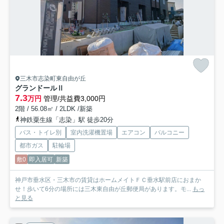
三木市志染町東自由が丘
グランドールⅡ
7.3
万円
管理/共益費3,000円
2階 / 56.08㎡ / 2LDK /新築
神鉄粟生線「志染」駅 徒歩20分
バス・トイレ別
室内洗濯機置場
エアコン
バルコニー
都市ガス
駐輪場
敷0
即入居可
新築
神戸市垂水区・三木市の賃貸はホームメイトＦＣ垂水駅前店におまか
せ！歩いて6分の場所には三木東自由が丘郵便局があります。モ...
もっ
と見る