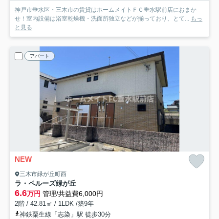
神戸市垂水区・三木市の賃貸はホームメイトＦＣ垂水駅前店におまか
せ！室内設備は浴室乾燥機・洗面所独立などが揃っており、とて...
もっ
と見る
アパート
NEW
三木市緑が丘町西
ラ・ペルーズ緑が丘
6.6
万円
管理/共益費6,000円
2階 / 42.81㎡ / 1LDK /築9年
神鉄粟生線「志染」駅 徒歩30分