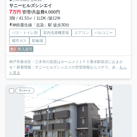
サニーヒルズシンエイ
7
万円
管理/共益費4,000円
3階 / 41.53㎡ / 1LDK /築12年
神鉄粟生線「志染」駅 徒歩30分
バス・トイレ別
室内洗濯機置場
エアコン
バルコニー
都市ガス
駐輪場
敷0
即入居可
神戸市垂水区・三木市の賃貸はホームメイトＦＣ垂水駅前店におまか
せ！新着情報：サニーヒルズシンエイの空室情報ならコチラ。歩...
もっ
と見る
アパート