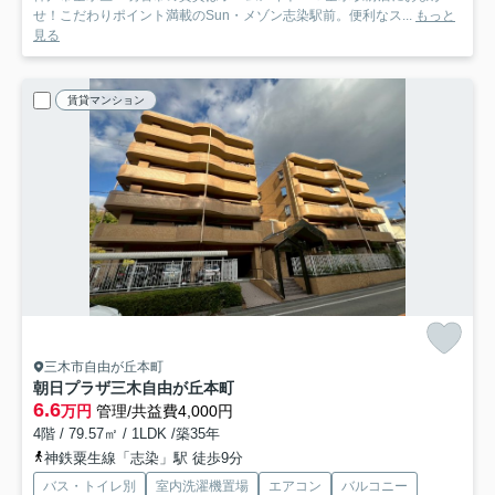
せ！こだわりポイント満載のSun・メゾン志染駅前。便利なス...
もっと
見る
賃貸マンション
三木市自由が丘本町
朝日プラザ三木自由が丘本町
6.6
万円
管理/共益費4,000円
4階 / 79.57㎡ / 1LDK /築35年
神鉄粟生線「志染」駅 徒歩9分
バス・トイレ別
室内洗濯機置場
エアコン
バルコニー