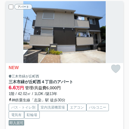
アパート
NEW
三木市緑が丘町西
三木市緑が丘町西４丁目のアパート
6.6
万円
管理/共益費6,000円
1階 / 42.02㎡ / 1LDK /築13年
神鉄粟生線「志染」駅 徒歩30分
バス・トイレ別
室内洗濯機置場
エアコン
バルコニー
電気有
駐輪場
即入居可