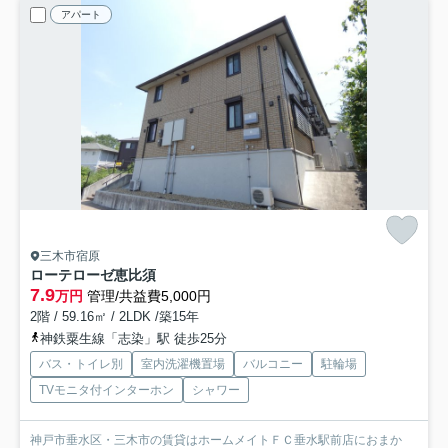
アパート
三木市宿原
ローテローゼ恵比須
7.9
万円
管理/共益費5,000円
2階 / 59.16㎡ / 2LDK /築15年
神鉄粟生線「志染」駅 徒歩25分
バス・トイレ別
室内洗濯機置場
バルコニー
駐輪場
TVモニタ付インターホン
シャワー
神戸市垂水区・三木市の賃貸はホームメイトＦＣ垂水駅前店におまか