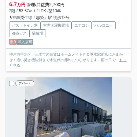
6.7
万円
管理/共益費2,700円
2階 / 53.57㎡ / 2LDK /築10年
神鉄粟生線「志染」駅 徒歩12分
バス・トイレ別
室内洗濯機置場
エアコン
バルコニー
都市ガス
駐輪場
敷0
即入居可
神戸市垂水区・三木市の賃貸はホームメイトＦＣ垂水駅前店におまか
せ！追い焚き機能付きで水道代の節約につながります。雨の日で...
もっ
と見る
アパート