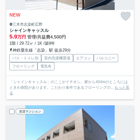
NEW
三木市志染町広野
シャインキャッスル
5.9
万円
管理/共益費4,500円
1階 / 29.72㎡ / 1K /築9年
神鉄粟生線「志染」駅 徒歩29分
バス・トイレ別
室内洗濯機置場
エアコン
バルコニー
フローリング
電気有
「シャインキャッスル」のここがイチオシ。家から404mのところには
ときわ病院があります。こだわり条件であるフローリングの...
もっと見
る
賃貸マンション