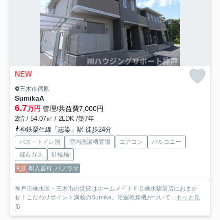
NEW
三木市宿原
SumikaA
6.7
万円
管理/共益費7,000円
2階 / 54.07㎡ / 2LDK /築7年
神鉄粟生線「志染」駅 徒歩24分
バス・トイレ別
室内洗濯機置場
エアコン
バルコニー
都市ガス
駐輪場
礼0
即入居可
パノラマ
神戸市垂水区・三木市の賃貸はホームメイトＦＣ垂水駅前店におまか
せ！こだわりポイント満載のSumika。浴室乾燥機がついて...
もっと見
る