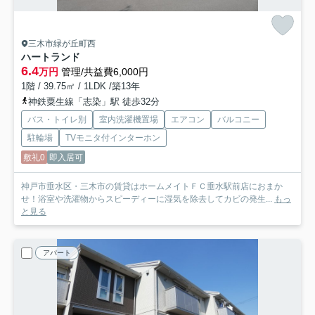
三木市緑が丘町西
ハートランド
6.4
万円
管理/共益費6,000円
1階 / 39.75㎡ / 1LDK /築13年
神鉄粟生線「志染」駅 徒歩32分
バス・トイレ別
室内洗濯機置場
エアコン
バルコニー
駐輪場
TVモニタ付インターホン
敷礼0
即入居可
神戸市垂水区・三木市の賃貸はホームメイトＦＣ垂水駅前店におまか
せ！浴室や洗濯物からスピーディーに湿気を除去してカビの発生...
もっ
と見る
アパート