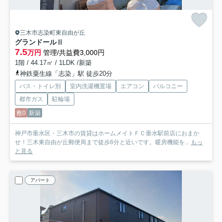
三木市志染町東自由が丘
グランドールⅡ
7.5
万円
管理/共益費3,000円
1階 / 44.17㎡ / 1LDK /新築
神鉄粟生線「志染」駅 徒歩20分
バス・トイレ別
室内洗濯機置場
エアコン
バルコニー
都市ガス
駐輪場
敷0
新築
神戸市垂水区・三木市の賃貸はホームメイトＦＣ垂水駅前店におまか
せ！三木東自由が丘郵便局まで徒歩6分と近いです。暖房機能を...
もっ
と見る
アパート