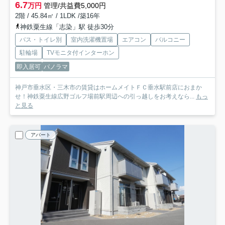
6.7
万円
管理/共益費5,000円
2階 / 45.84㎡ / 1LDK /築16年
神鉄粟生線「志染」駅 徒歩30分
バス・トイレ別
室内洗濯機置場
エアコン
バルコニー
駐輪場
TVモニタ付インターホン
即入居可
パノラマ
神戸市垂水区・三木市の賃貸はホームメイトＦＣ垂水駅前店におまか
せ！神鉄粟生線広野ゴルフ場前駅周辺への引っ越しをお考えなら...
もっ
と見る
アパート