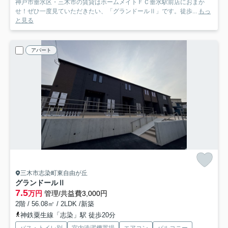
神戸市垂水区・三木市の賃貸はホームメイトＦＣ垂水駅前店におまか
せ！ぜひ一度見ていただきたい、「グランドールⅡ」です。徒歩...
もっ
と見る
アパート
三木市志染町東自由が丘
グランドールⅡ
7.5
万円
管理/共益費3,000円
2階 / 56.08㎡ / 2LDK /新築
神鉄粟生線「志染」駅 徒歩20分
バス・トイレ別
室内洗濯機置場
エアコン
バルコニー