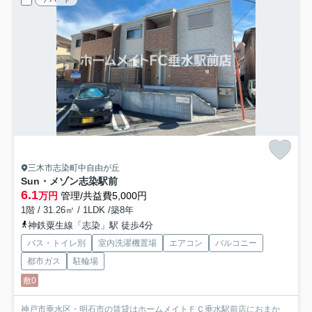
三木市志染町中自由が丘
Sun・メゾン志染駅前
6.1
万円
管理/共益費5,000円
1階 / 31.26㎡ / 1LDK /築8年
神鉄粟生線「志染」駅 徒歩4分
バス・トイレ別
室内洗濯機置場
エアコン
バルコニー
都市ガス
駐輪場
敷0
神戸市垂水区・明石市の賃貸はホームメイトＦＣ垂水駅前店におまか