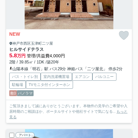
NEW
神戸市西区玉津町二ツ屋
ヒルサイドテラス
5.8
万円
管理/共益費4,000円
2階 / 39.85㎡ / 1DK /築20年
山陽本線「明石」駅 バス29分 神姫バス「二ツ屋北」 停歩2分
バス・トイレ別
室内洗濯機置場
エアコン
バルコニー
駐輪場
TVモニタ付インターホン
敷0
パノラマ
ご覧頂きまして誠にありがとうございます。本物件の見学のご希望や入
居時期のご相談ほか、ポータルサイトや他社サイトで気になる...
もっと
見る
アパート