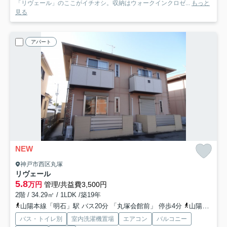
「リヴェール」のここがイチオシ。収納はウォークインクロゼ...
もっと
見る
アパート
NEW
神戸市西区丸塚
リヴェール
5.8
万円
管理/共益費3,500円
2階 / 34.29㎡ / 1LDK /築19年
山陽本線「明石」駅 バス20分 「丸塚会館前」 停歩4分
山陽電鉄本線「山陽明石」駅 バス20分 「丸塚会館前」 停歩4分
バス・トイレ別
室内洗濯機置場
エアコン
バルコニー