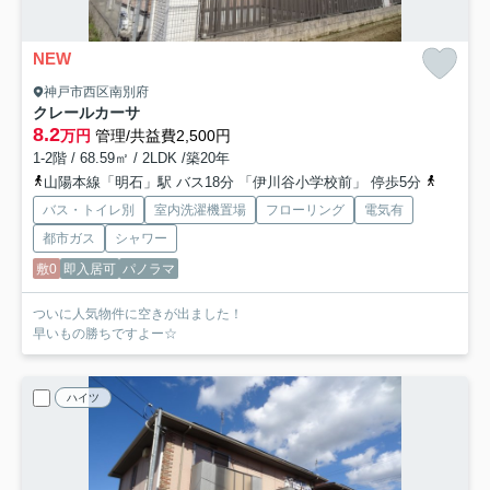
NEW
神戸市西区南別府
クレールカーサ
8.2
万円
管理/共益費2,500円
1-2階 / 68.59㎡ / 2LDK /築20年
山陽本線「明石」駅 バス18分 「伊川谷小学校前」 停歩5分
山陽電鉄
バス・トイレ別
室内洗濯機置場
フローリング
電気有
都市ガス
シャワー
敷0
即入居可
パノラマ
ついに人気物件に空きが出ました！
早いもの勝ちですよー☆
ハイツ