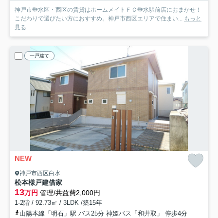
神戸市垂水区・西区の賃貸はホームメイトＦＣ垂水駅前店におまかせ！
こだわりで選びたい方におすすめ。神戸市西区エリアで住まい...
もっと
見る
一戸建て
NEW
神戸市西区白水
松本様戸建借家
13
万円
管理/共益費2,000円
1-2階 / 92.73㎡ / 3LDK /築15年
山陽本線「明石」駅 バス25分 神姫バス「和井取」 停歩4分