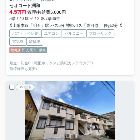
セオコート潤和
4.5
万円
管理/共益費5,000円
5階 / 40.00㎡ / 2DK /築36年
山陽本線「明石」駅 バス5分 神姫バス「東河原」 停歩2分
山陽電鉄
バス・トイレ別
エアコン
バルコニー
フローリング
電気有
駐輪場
敷礼0
即入居可
動画
敷金・礼金0！宅配ボックスと防犯カメラ付き(^^)
商標施設も充実♪
アパート