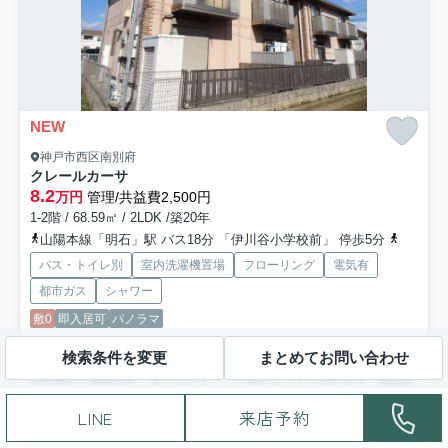
NEW
神戸市西区南別府
クレールカーサ
8.2
万円
管理/共益費2,500円
1-2階 / 68.59㎡ / 2LDK /築20年
山陽本線「明石」駅 バス18分 「伊川谷小学校前」 停歩5分
山陽電鉄
バス・トイレ別
室内洗濯機置場
フローリング
電気有
都市ガス
シャワー
敷0
即入居可
パノラマ
検索条件を変更
まとめてお問い合わせ
ご覧頂きまして誠にありがとうございます。本物件の見学のご希望や入
居時期のご相談ほか、ポータルサイトや他社サイトで気になる...
もっと
見る
LINE
来店予約