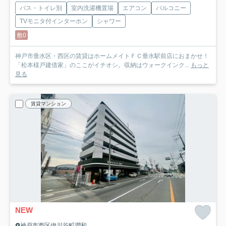
バス・トイレ別
室内洗濯機置場
エアコン
バルコニー
TVモニタ付インターホン
シャワー
敷0
神戸市垂水区・西区の賃貸はホームメイトＦＣ垂水駅前店におまかせ！
「松本様戸建借家」のここがイチオシ。収納はウォークインク...
もっと
見る
賃貸マンション
NEW
神戸市西区伊川谷町潤和