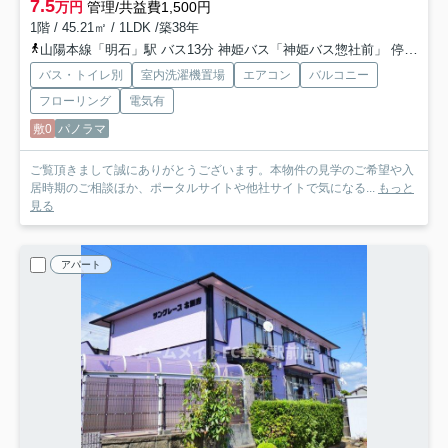
7.5
万円
管理/共益費1,500円
1階 / 45.21㎡ / 1LDK /築38年
山陽本線「明石」駅 バス13分 神姫バス「神姫バス惣社前」 停歩5分
バス・トイレ別
室内洗濯機置場
エアコン
バルコニー
フローリング
電気有
敷0
パノラマ
ご覧頂きまして誠にありがとうございます。本物件の見学のご希望や入
居時期のご相談ほか、ポータルサイトや他社サイトで気になる...
もっと
見る
アパート