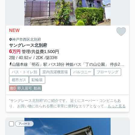
NEW
神戸市西区北別府
サングレース北別府
6
万円
管理/共益費1,500円
2階 / 40.92㎡ / 2DK /築33年
山陽本線「明石」駅 バス18分 神姫バス「丁の山公園」 停歩2分
山
バス・トイレ別
室内洗濯機置場
バルコニー
フローリング
都市ガス
駐輪場
敷0
即入居可
動画
”サングレース北別府”のご紹介です。 近くにスーパー・コンビニもあ
り、 お買い物に出られる際に非常に便利なエリアとなって...
もっと見る
アパート