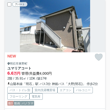
アパート
NEW
明石市東野町
ユマリアコート
6.6
万円
管理/共益費4,000円
2階 / 35.91㎡ / 1DK /築17年
山陽本線「明石」駅 バス3分 神姫バス「大野(明石)」 停歩2分
バス・トイレ別
室内洗濯機置場
エアコン
バルコニー
フローリング
電気有
敷0
動画
パノラマ