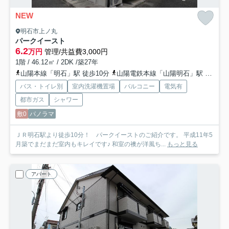
NEW
明石市上ノ丸
パークイースト
6.2
万円
管理/共益費3,000円
1階 / 46.12㎡ / 2DK /築27年
山陽本線「明石」駅 徒歩10分
山陽電鉄本線「山陽明石」駅 徒歩10分
バス・トイレ別
室内洗濯機置場
バルコニー
電気有
都市ガス
シャワー
敷0
パノラマ
ＪＲ明石駅より徒歩10分！ パークイーストのご紹介です。 平成11年5
月築でまだまだ室内もキレイです♪ 和室の襖が洋風ち...
もっと見る
アパート