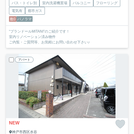
バス・トイレ別
室内洗濯機置場
バルコニー
フローリング
電気有
都市ガス
敷0
パノラマ
“プランドールMITANI”のご紹介です！
室内リノベーション済み物件
ご内覧・ご質問等、お気軽にお問い合わせ下さい♪
アパート
NEW
神戸市西区水谷