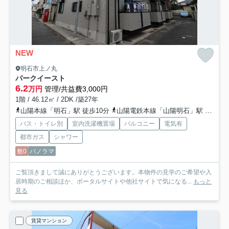
NEW
明石市上ノ丸
パークイースト
6.2
万円
管理/共益費3,000円
1階 / 46.12㎡ / 2DK /築27年
山陽本線「明石」駅 徒歩10分
山陽電鉄本線「山陽明石」駅 徒歩10分
バス・トイレ別
室内洗濯機置場
バルコニー
電気有
都市ガス
シャワー
敷0
パノラマ
ご覧頂きまして誠にありがとうございます。本物件の見学のご希望や入
居時期のご相談ほか、ポータルサイトや他社サイトで気になる...
もっと
見る
賃貸マンション