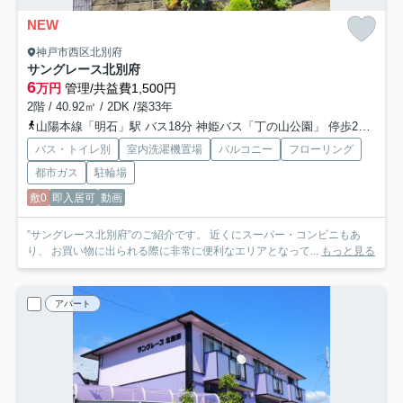
NEW
神戸市西区北別府
サングレース北別府
6
万円
管理/共益費1,500円
2階 / 40.92㎡ / 2DK /築33年
山陽本線「明石」駅 バス18分 神姫バス「丁の山公園」 停歩2分
山
バス・トイレ別
室内洗濯機置場
バルコニー
フローリング
都市ガス
駐輪場
敷0
即入居可
動画
”サングレース北別府”のご紹介です。 近くにスーパー・コンビニもあ
り、 お買い物に出られる際に非常に便利なエリアとなって...
もっと見る
アパート