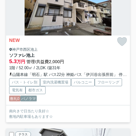
NEW
神戸市西区池上
ソファレ池上
5.3
万円
管理/共益費2,000円
1階 / 52.00㎡ / 2LDK /築31年
山陽本線「明石」駅 バス22分 神姫バス「伊川谷出張所前」 停歩4分
バス・トイレ別
室内洗濯機置場
バルコニー
フローリング
電気有
都市ガス
敷礼0
パノラマ
南向きで日当たり良好☆
敷地内駐車場もあります☆
テラス