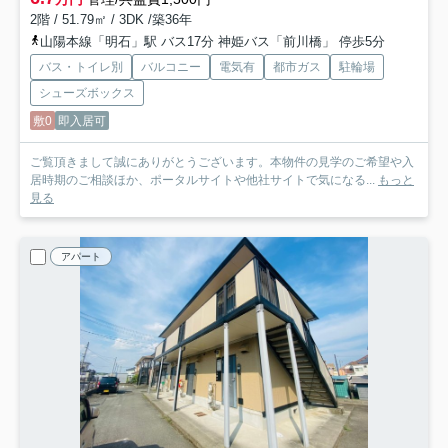
2階 / 51.79㎡ / 3DK /築36年
山陽本線「明石」駅 バス17分 神姫バス「前川橋」 停歩5分
バス・トイレ別
バルコニー
電気有
都市ガス
駐輪場
シューズボックス
敷0
即入居可
ご覧頂きまして誠にありがとうございます。本物件の見学のご希望や入
居時期のご相談ほか、ポータルサイトや他社サイトで気になる...
もっと
見る
アパート