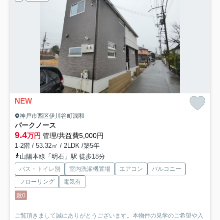
NEW
神戸市西区伊川谷町潤和
パークノース
9.4
万円
管理/共益費5,000円
1-2階 / 53.32㎡ / 2LDK /築5年
山陽本線「明石」駅 徒歩18分
バス・トイレ別
室内洗濯機置場
エアコン
バルコニー
フローリング
電気有
敷0
ご覧頂きまして誠にありがとうございます。本物件の見学のご希望や入