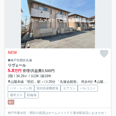
NEW
神戸市西区丸塚
リヴェール
5.8
万円
管理/共益費3,500円
2階 / 34.29㎡ / 1LDK /築19年
山陽本線「明石」駅 バス20分 「丸塚会館前」 停歩4分
山陽電鉄本線「山陽明石」駅 バス20分 「丸塚会館前」 停歩4分
バス・トイレ別
室内洗濯機置場
エアコン
バルコニー
都市ガス
駐輪場
敷0
神戸市垂水区・西区の賃貸はホームメイトＦＣ垂水駅前店におまかせ！