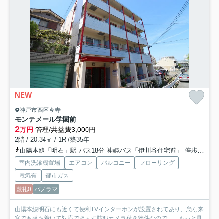
NEW
神戸市西区今寺
モンテメール学園前
2
万円
管理/共益費3,000円
2階 / 20.34㎡ / 1R /築35年
山陽本線「明石」駅 バス18分 神姫バス「伊川谷住宅前」 停歩4分
室内洗濯機置場
エアコン
バルコニー
フローリング
電気有
都市ガス
敷礼0
パノラマ
山陽本線明石にも近くて便利TVインターホンが設置されてあり、急な来
客でも落ち着いて対応できます防犯カメラ付き物件なので、...
もっと見