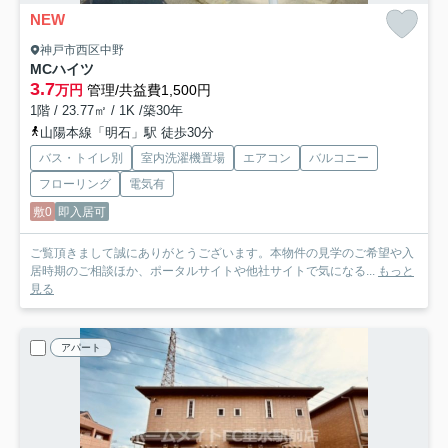
NEW
神戸市西区中野
MCハイツ
3.7
万円
管理/共益費1,500円
1階 / 23.77㎡ / 1K /築30年
山陽本線「明石」駅 徒歩30分
バス・トイレ別
室内洗濯機置場
エアコン
バルコニー
フローリング
電気有
敷0
即入居可
ご覧頂きまして誠にありがとうございます。本物件の見学のご希望や入
居時期のご相談ほか、ポータルサイトや他社サイトで気になる...
もっと
見る
アパート