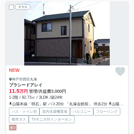
テラス
NEW
神戸市西区丸塚
プラシードアレイ
11.5
万円
管理/共益費3,000円
1-2階 / 92.73㎡ / 3LDK /築24年
山陽本線「明石」駅 バス20分 「丸塚会館前」 停歩2分
山陽電鉄本線「山陽明石」駅 バス20分 「丸塚会館前」 停歩2分
バス・トイレ別
室内洗濯機置場
バルコニー
フローリング
都市ガス
TVモニタ付インターホン
敷0