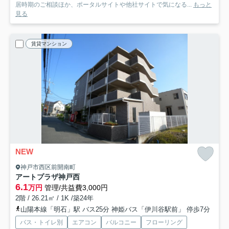
居時期のご相談ほか、ポータルサイトや他社サイトで気になる...
もっと
見る
賃貸マンション
NEW
神戸市西区前開南町
アートプラザ神戸西
6.1
万円
管理/共益費3,000円
2階 / 26.21㎡ / 1K /築24年
山陽本線「明石」駅 バス25分 神姫バス「伊川谷駅前」 停歩7分
バス・トイレ別
エアコン
バルコニー
フローリング