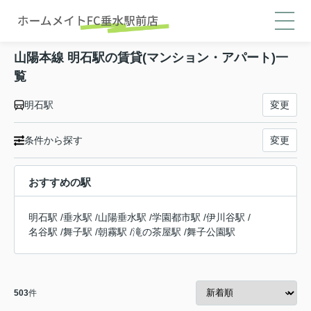
山陽本線 明石駅の賃貸(マンション・アパート)一
覧
明石駅
変更
条件から探す
変更
おすすめの駅
明石駅
/
垂水駅
/
山陽垂水駅
/
学園都市駅
/
伊川谷駅
/
名谷駅
/
舞子駅
/
朝霧駅
/
滝の茶屋駅
/
舞子公園駅
503
件