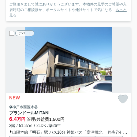
ご覧頂きまして誠にありがとうございます。本物件の見学のご希望や入
居時期のご相談ほか、ポータルサイトや他社サイトで気になる...
もっと
見る
アパート
NEW
神戸市西区水谷
プランドールMITANI
6.4
万円
管理/共益費1,500円
2階 / 51.37㎡ / 2LDK /築26年
山陽本線「明石」駅 バス18分 神姫バス「高津橋北」 停歩7分
山陽電