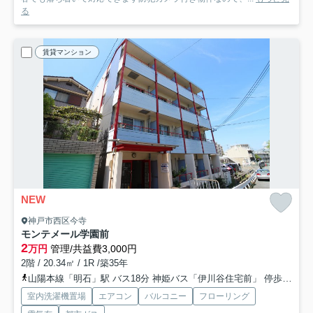
る
賃貸マンション
NEW
神戸市西区今寺
モンテメール学園前
2
万円
管理/共益費3,000円
2階 / 20.34㎡ / 1R /築35年
山陽本線「明石」駅 バス18分 神姫バス「伊川谷住宅前」 停歩4分
室内洗濯機置場
エアコン
バルコニー
フローリング