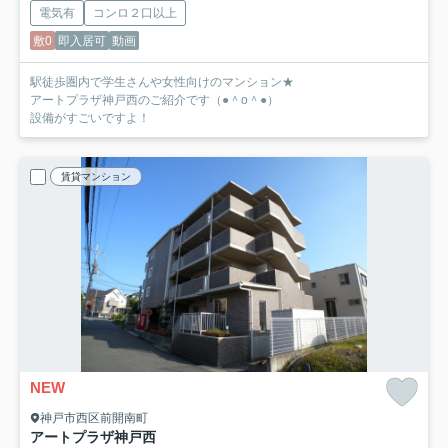
電気有
コンロ２口以上
敷0
即入居可
動画
駅徒歩圏内で学生さんや女性向けのマンション★
アートプラザ神戸西のご紹介です（●＾o＾●）
設備がすごいですよ！
賃貸マンション
NEW
神戸市西区前開南町
アートプラザ神戸西