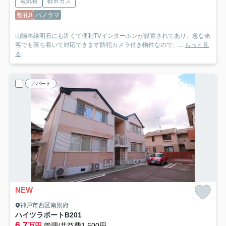
電気有
都市ガス
敷礼0
パノラマ
山陽本線明石にも近くて便利TVインターホンが設置されてあり、急な来
客でも落ち着いて対応できます防犯カメラ付き物件なので、...
もっと見
る
アパート
NEW
神戸市西区南別府
ハイツラポート
B201
6.7
万円
管理/共益費1,500円