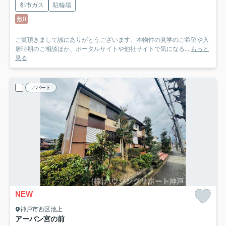
都市ガス
駐輪場
敷0
ご覧頂きまして誠にありがとうございます。本物件の見学のご希望や入
居時期のご相談ほか、ポータルサイトや他社サイトで気になる...
もっと
見る
アパート
NEW
神戸市西区池上
アーバン宮の前