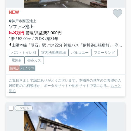
NEW
神戸市西区池上
ソファレ池上
5.3
万円
管理/共益費2,000円
1階 / 52.00㎡ / 2LDK /築31年
山陽本線「明石」駅 バス22分 神姫バス「伊川谷出張所前」 停歩4分
バス・トイレ別
室内洗濯機置場
バルコニー
フローリング
電気有
都市ガス
敷礼0
パノラマ
ご覧頂きまして誠にありがとうございます。本物件の見学のご希望や入
居時期のご相談ほか、ポータルサイトや他社サイトで気になる...
もっと
見る
アパート