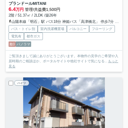
プランドールMITANI
6.4
万円
管理/共益費1,500円
2階 / 51.37㎡ / 2LDK /築26年
山陽本線「明石」駅 バス18分 神姫バス「高津橋北」 停歩7分
山陽電
バス・トイレ別
室内洗濯機置場
バルコニー
フローリング
電気有
都市ガス
敷0
パノラマ
ご覧頂きまして誠にありがとうございます。本物件の見学のご希望や入
居時期のご相談ほか、ポータルサイトや他社サイトで気になる...
もっと
見る
ハイツ