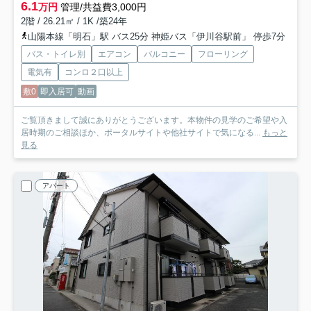
6.1
万円
管理/共益費3,000円
2階 / 26.21㎡ / 1K /築24年
山陽本線「明石」駅 バス25分 神姫バス「伊川谷駅前」 停歩7分
バス・トイレ別
エアコン
バルコニー
フローリング
電気有
コンロ２口以上
敷0
即入居可
動画
ご覧頂きまして誠にありがとうございます。本物件の見学のご希望や入
居時期のご相談ほか、ポータルサイトや他社サイトで気になる...
もっと
見る
アパート