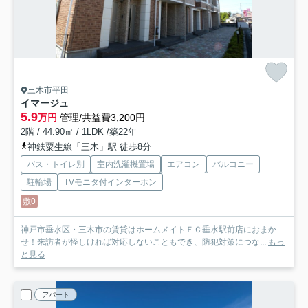
三木市平田
イマージュ
5.9
万円
管理/共益費3,200円
2階 / 44.90㎡ / 1LDK /築22年
神鉄粟生線「三木」駅 徒歩8分
バス・トイレ別
室内洗濯機置場
エアコン
バルコニー
駐輪場
TVモニタ付インターホン
敷0
神戸市垂水区・三木市の賃貸はホームメイトＦＣ垂水駅前店におまか
せ！来訪者が怪しければ対応しないこともでき、防犯対策につな...
もっ
と見る
アパート