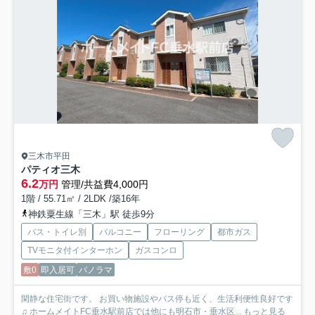
三木市平田
パティオ三木
6.2
万円
管理/共益費4,000円
1階 / 55.71㎡ / 2LDK /築16年
神鉄粟生線「三木」駅 徒歩9分
バス・トイレ別
バルコニー
フローリング
都市ガス
TVモニタ付インターホン
ガスコンロ
敷0
即入居可
パノラマ
閑静な住宅街です。 お買い物施設やバス停も近く、生活利便性良好です
♫ ホームメイトFC垂水駅前店では他にも明石市・垂水区...
もっと見る