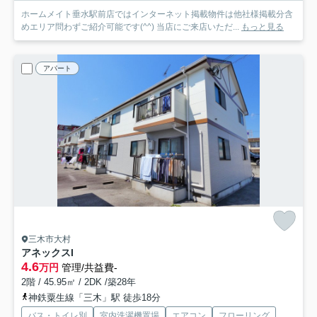
ホームメイト垂水駅前店ではインターネット掲載物件は他社様掲載分含
めエリア問わずご紹介可能です(^^) 当店にご来店いただ...
もっと見る
アパート
三木市大村
アネックスI
4.6
万円
管理/共益費-
2階 / 45.95㎡ / 2DK /築28年
神鉄粟生線「三木」駅 徒歩18分
バス・トイレ別
室内洗濯機置場
エアコン
フローリング