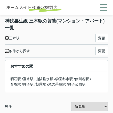
神鉄粟生線 三木駅の賃貸(マンション・アパート)
一覧
三木駅
変更
条件から探す
変更
おすすめの駅
明石駅
/
垂水駅
/
山陽垂水駅
/
学園都市駅
/
伊川谷駅
/
名谷駅
/
舞子駅
/
朝霧駅
/
滝の茶屋駅
/
舞子公園駅
68
件