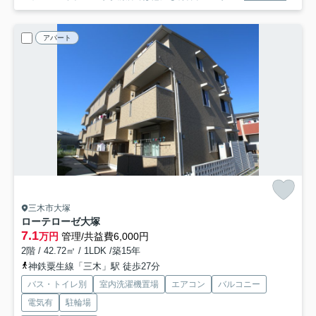
アパート
三木市大塚
ローテローゼ大塚
7.1
万円
管理/共益費6,000円
2階 / 42.72㎡ / 1LDK /築15年
神鉄粟生線「三木」駅 徒歩27分
バス・トイレ別
室内洗濯機置場
エアコン
バルコニー
電気有
駐輪場