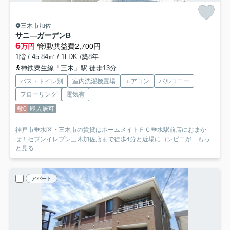
三木市加佐
サニ―ガーデンB
6
万円
管理/共益費2,700円
1階 / 45.84㎡ / 1LDK /築8年
神鉄粟生線「三木」駅 徒歩13分
バス・トイレ別
室内洗濯機置場
エアコン
バルコニー
フローリング
電気有
敷0
即入居可
神戸市垂水区・三木市の賃貸はホームメイトＦＣ垂水駅前店におまか
せ！セブンイレブン三木加佐店まで徒歩4分と近場にコンビニが...
もっ
と見る
アパート