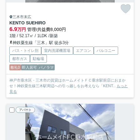
三木市末広
KENTO SUEHIRO
6.9
万円
管理/共益費8,000円
1階 / 52.17㎡ / 1LDK /新築
神鉄粟生線「三木」駅 徒歩3分
バス・トイレ別
室内洗濯機置場
エアコン
バルコニー
都市ガス
駐輪場
敷礼0
即入居可
パノラマ
神戸市垂水区・三木市の賃貸はホームメイトＦＣ垂水駅前店におまか
せ！神鉄粟生線三木駅周辺への引っ越しをお考えなら「KENT...
もっと
見る
アパート