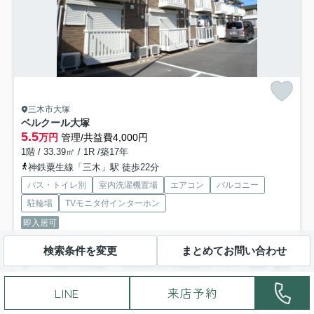
三木市大塚
ベルクール大塚
5.5
万円
管理/共益費4,000円
1階 / 33.39㎡ / 1R /築17年
神鉄粟生線「三木」駅 徒歩22分
バス・トイレ別
室内洗濯機置場
エアコン
バルコニー
駐輪場
TVモニタ付インターホン
即入居可
検索条件を変更
まとめてお問い合わせ
神戸市垂水区・三木市の賃貸はホームメイトＦＣ垂水駅前店におまか
せ！「ベルクール大塚」：三木市エリアの新居にピッタリ。収納...
もっ
と見る
LINE
来店予約