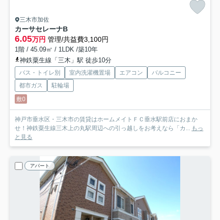
三木市加佐
カーサセレーナB
6.05
万円
管理/共益費3,100円
1階 / 45.09㎡ / 1LDK /築10年
神鉄粟生線「三木」駅 徒歩10分
バス・トイレ別
室内洗濯機置場
エアコン
バルコニー
都市ガス
駐輪場
敷0
神戸市垂水区・三木市の賃貸はホームメイトＦＣ垂水駅前店におまか
せ！神鉄粟生線三木上の丸駅周辺への引っ越しをお考えなら「カ...
もっ
と見る
アパート