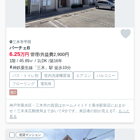
三木市平田
パーチェB
6.25
万円
管理/共益費2,900円
1階 / 45.89㎡ / 1LDK /築16年
神鉄粟生線「三木」駅 徒歩10分
バス・トイレ別
室内洗濯機置場
エアコン
バルコニー
フローリング
電気有
敷0
神戸市垂水区・三木市の賃貸はホームメイトＦＣ垂水駅前店におまか
せ！三木末広郵便局まで歩いて4分です。来訪者の顔が見えるT...
もっと
見る
賃貸マンション