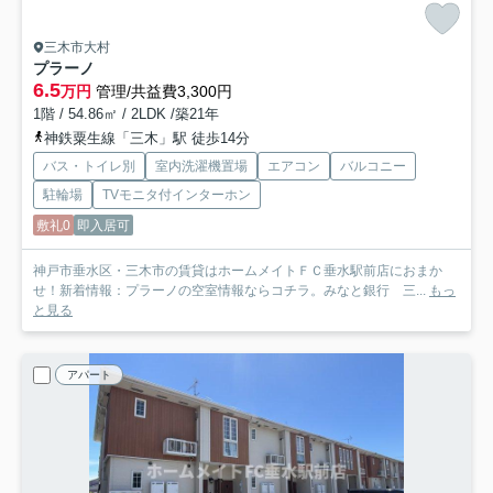
三木市大村
プラーノ
6.5
万円
管理/共益費3,300円
1階 / 54.86㎡ / 2LDK /築21年
神鉄粟生線「三木」駅 徒歩14分
バス・トイレ別
室内洗濯機置場
エアコン
バルコニー
駐輪場
TVモニタ付インターホン
敷礼0
即入居可
神戸市垂水区・三木市の賃貸はホームメイトＦＣ垂水駅前店におまか
せ！新着情報：プラーノの空室情報ならコチラ。みなと銀行 三...
もっ
と見る
アパート