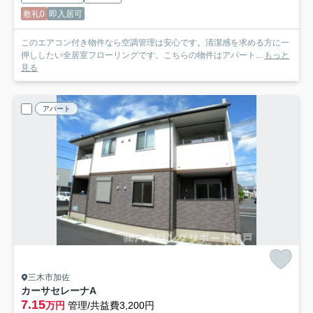
敷礼0
即入居可
このエアコン付き物件なら空調管理は安心です。清潔感を求める方に一
押ししたい全居室フローリングです。こちらの物件はアパート...
もっと
見る
アパート
三木市加佐
カーサセレーナA
7.15
万円
管理/共益費3,200円