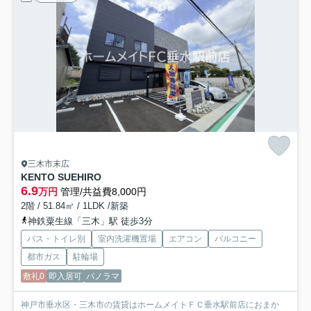
三木市末広
KENTO SUEHIRO
6.9
万円
管理/共益費8,000円
2階 / 51.84㎡ / 1LDK /新築
神鉄粟生線「三木」駅 徒歩3分
バス・トイレ別
室内洗濯機置場
エアコン
バルコニー
都市ガス
駐輪場
敷礼0
即入居可
パノラマ
神戸市垂水区・三木市の賃貸はホームメイトＦＣ垂水駅前店におまか