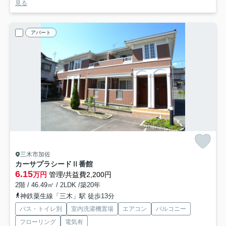
見る
アパート
三木市加佐
カーサプラシードⅡ番館
6.15
万円
管理/共益費2,200円
2階 / 46.49㎡ / 2LDK /築20年
神鉄粟生線「三木」駅 徒歩13分
バス・トイレ別
室内洗濯機置場
エアコン
バルコニー
フローリング
電気有