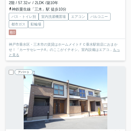
2階 / 57.32㎡ / 2LDK /築10年
神鉄粟生線「三木」駅 徒歩10分
バス・トイレ別
室内洗濯機置場
エアコン
バルコニー
都市ガス
駐輪場
敷0
神戸市垂水区・三木市の賃貸はホームメイトＦＣ垂水駅前店におまか
せ！「カーサセレーナA」のここがイチオシ。室内設備はエアコ...
もっ
と見る
アパート