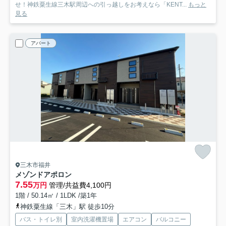
せ！神鉄粟生線三木駅周辺への引っ越しをお考えなら「KENT...
もっと
見る
アパート
三木市福井
メゾンドアポロン
7.55
万円
管理/共益費4,100円
1階 / 50.14㎡ / 1LDK /築1年
神鉄粟生線「三木」駅 徒歩10分
バス・トイレ別
室内洗濯機置場
エアコン
バルコニー