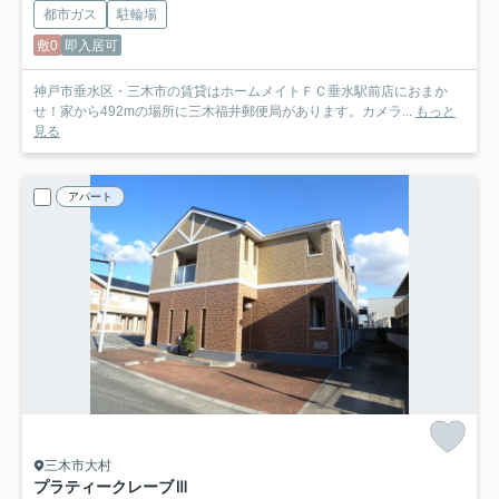
都市ガス
駐輪場
敷0
即入居可
神戸市垂水区・三木市の賃貸はホームメイトＦＣ垂水駅前店におまか
せ！家から492mの場所に三木福井郵便局があります。カメラ...
もっと
見る
アパート
三木市大村
プラティークレーブⅢ