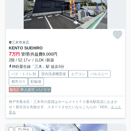
三木市末広
KENTO SUEHIRO
7
万円
管理/共益費8,000円
2階 / 52.17㎡ / 1LDK /新築
神鉄粟生線「三木」駅 徒歩3分
バス・トイレ別
室内洗濯機置場
エアコン
バルコニー
都市ガス
駐輪場
敷礼0
即入居可
パノラマ
神戸市垂水区・三木市の賃貸はホームメイトＦＣ垂水駅前店におまか
せ！新生活を失敗せず、スタートさせたいならこちらの「KEN...
もっと
見る
アパート