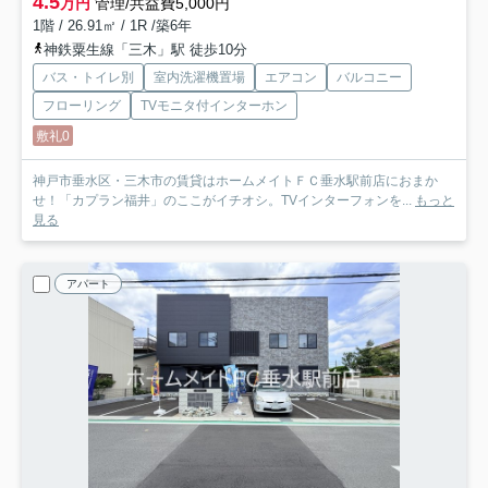
4.5
万円
管理/共益費5,000円
1階 / 26.91㎡ / 1R /築6年
神鉄粟生線「三木」駅 徒歩10分
バス・トイレ別
室内洗濯機置場
エアコン
バルコニー
フローリング
TVモニタ付インターホン
敷礼0
神戸市垂水区・三木市の賃貸はホームメイトＦＣ垂水駅前店におまか
せ！「カプラン福井」のここがイチオシ。TVインターフォンを...
もっと
見る
アパート