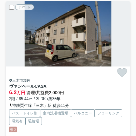
アパート
三木市加佐
ヴァンベールCASA
6.2
万円
管理/共益費2,000円
2階 / 65.44㎡ / 3LDK /築35年
神鉄粟生線「三木」駅 徒歩11分
バス・トイレ別
室内洗濯機置場
バルコニー
フローリング
電気有
駐輪場
敷0