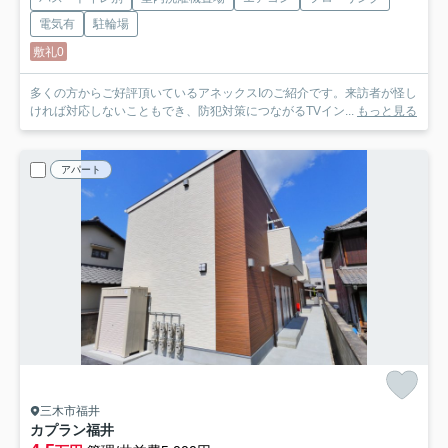
電気有
駐輪場
敷礼0
多くの方からご好評頂いているアネックスIのご紹介です。来訪者が怪し
ければ対応しないこともでき、防犯対策につながるTVイン...
もっと見る
アパート
三木市福井
カプラン福井