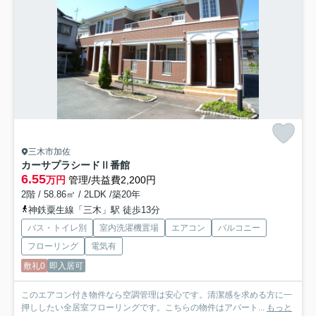
三木市加佐
カーサプラシードⅡ番館
6.55
万円
管理/共益費2,200円
2階 / 58.86㎡ / 2LDK /築20年
神鉄粟生線「三木」駅 徒歩13分
バス・トイレ別
室内洗濯機置場
エアコン
バルコニー
フローリング
電気有
敷礼0
即入居可
このエアコン付き物件なら空調管理は安心です。清潔感を求める方に一
押ししたい全居室フローリングです。こちらの物件はアパート...
もっと