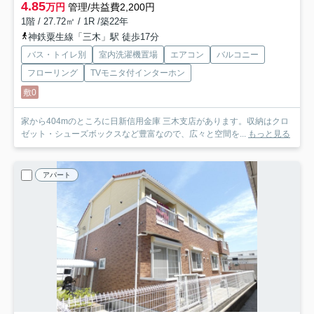
4.85
万円
管理/共益費2,200円
1階 / 27.72㎡ / 1R /築22年
神鉄粟生線「三木」駅 徒歩17分
バス・トイレ別
室内洗濯機置場
エアコン
バルコニー
フローリング
TVモニタ付インターホン
敷0
家から404mのところに日新信用金庫 三木支店があります。収納はクロ
ゼット・シューズボックスなど豊富なので、広々と空間を...
もっと見る
アパート