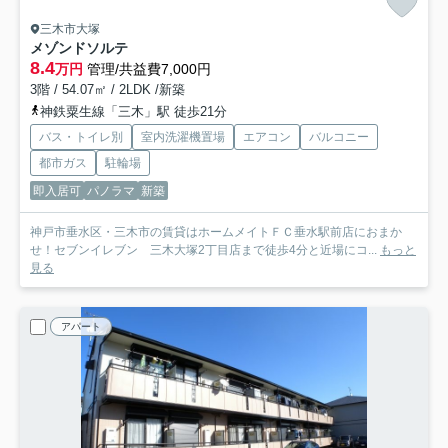
三木市大塚
メゾンドソルテ
8.4
万円
管理/共益費7,000円
3階 / 54.07㎡ / 2LDK /新築
神鉄粟生線「三木」駅 徒歩21分
バス・トイレ別
室内洗濯機置場
エアコン
バルコニー
都市ガス
駐輪場
即入居可
パノラマ
新築
神戸市垂水区・三木市の賃貸はホームメイトＦＣ垂水駅前店におまか
せ！セブンイレブン 三木大塚2丁目店まで徒歩4分と近場にコ...
もっと
見る
アパート