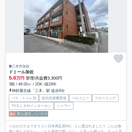
三木市加佐
ドミール加佐
5.6
万円
管理/共益費3,300円
3階 / 48.00㎡ / 2DK /築29年
神鉄粟生線「三木」駅 徒歩9分
バス・トイレ別
室内洗濯機置場
バルコニー
フローリング
TVモニタ付インターホン
シャワー
敷0
即入居可
パノラマ
☆おかげさまでオリコン日本満足度NO、１に選ばれました☆ こんな物
件に住んでみたい、こんな条件で探したい、と言った様々な...
もっと見