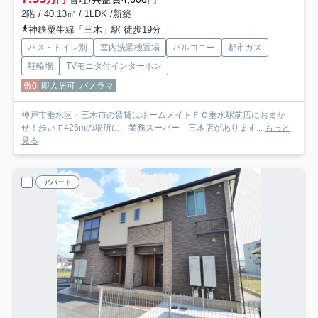
2階 / 40.13㎡ / 1LDK /新築
神鉄粟生線「三木」駅 徒歩19分
バス・トイレ別
室内洗濯機置場
バルコニー
都市ガス
駐輪場
TVモニタ付インターホン
敷0
即入居可
パノラマ
神戸市垂水区・三木市の賃貸はホームメイトＦＣ垂水駅前店におまか
せ！歩いて425mの場所に、業務スーパー 三木店があります...
もっと
見る
アパート