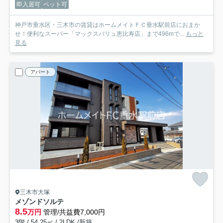
即入居可
ペット可
神戸市垂水区・三木市の賃貸はホームメイトＦＣ垂水駅前店におまか
せ！便利なスーパー「マックスバリュ恵比寿店」まで496mで...
もっと
見る
アパート
三木市大塚
メゾンドソルテ
8.5
万円
管理/共益費7,000円
3階 / 54.25㎡ / 2LDK /新築