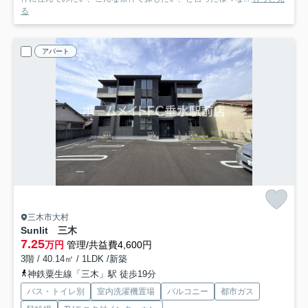
る
アパート
三木市大村
Sunlit 三木
7.25
万円
管理/共益費4,600円
3階 / 40.14㎡ / 1LDK /新築
神鉄粟生線「三木」駅 徒歩19分
バス・トイレ別
室内洗濯機置場
バルコニー
都市ガス