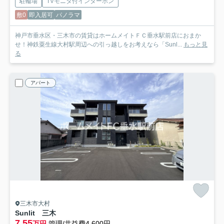
駐輪場
TVモニタ付インターホン
敷0
即入居可
パノラマ
神戸市垂水区・三木市の賃貸はホームメイトＦＣ垂水駅前店におまか
せ！神鉄粟生線大村駅周辺への引っ越しをお考えなら「Sunl...
もっと見
る
アパート
三木市大村
Sunlit 三木
7.55
万円
管理/共益費4,600円