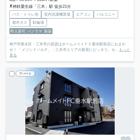
神鉄粟生線「三木」駅 徒歩21分
バス・トイレ別
室内洗濯機置場
エアコン
バルコニー
都市ガス
駐輪場
即入居可
パノラマ
新築
神戸市垂水区・三木市の賃貸はホームメイトＦＣ垂水駅前店におまか
せ！ 「メゾンドソルテ」：三木市エリアの新居にピッタリ。セ...
もっと
見る
アパート