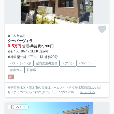
三木市大村
クーパーヴィラ
6.5
万円
管理/共益費2,700円
2階 / 55.10㎡ / 2LDK /築9年
神鉄粟生線「三木」駅 徒歩20分
バス・トイレ別
室内洗濯機置場
エアコン
バルコニー
都市ガス
駐輪場
敷0
神戸市垂水区・三木市の賃貸はホームメイトＦＣ垂水駅前店におまか
せ！多くの方からご好評頂いているCooper Villa（...
もっと見る
アパート