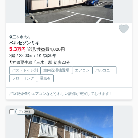
三木市大村
ベルセゾンミキ
5.3
万円
管理/共益費4,000円
2階 / 23.00㎡ / 1K /築30年
神鉄粟生線「三木」駅 徒歩20分
バス・トイレ別
室内洗濯機置場
エアコン
バルコニー
フローリング
電気有
浴室乾燥機やエアコンなどうれしい設備が充実しております！
アパート