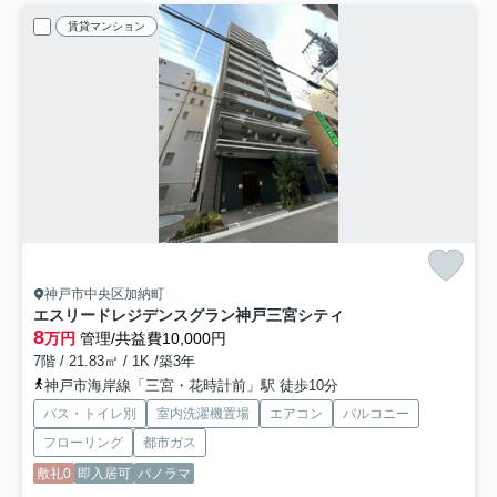
賃貸マンション
神戸市中央区加納町
エスリードレジデンスグラン神戸三宮シティ
8
万円
管理/共益費10,000円
7階 / 21.83㎡ / 1K /築3年
神戸市海岸線「三宮・花時計前」駅 徒歩10分
バス・トイレ別
室内洗濯機置場
エアコン
バルコニー
フローリング
都市ガス
敷礼0
即入居可
パノラマ