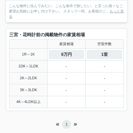
こんな物件に住んでみたい、こんな条件で探したい、と言った様々なご
要望お気軽にお申し付け下さい。 スタッフ一同、お客様のご...
もっと見
る
三宮・花時計前の掲載物件の家賃相場
家賃相場
空室件数
8万円
1室
1R～1K
-
-
1DK～1LDK
-
-
2K～2LDK
-
-
3K～3LDK
-
-
4K～4LDK以上
1