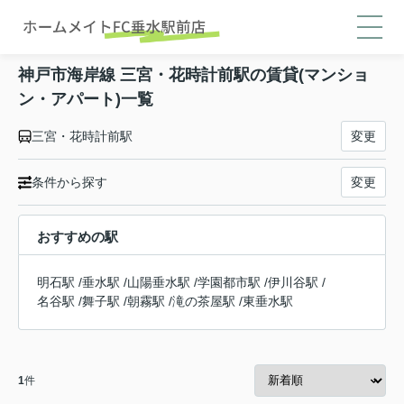
神戸市海岸線 三宮・花時計前駅の賃貸(マンショ
ン・アパート)一覧
三宮・花時計前駅
変更
条件から探す
変更
おすすめの駅
明石駅
/
垂水駅
/
山陽垂水駅
/
学園都市駅
/
伊川谷駅
/
名谷駅
/
舞子駅
/
朝霧駅
/
滝の茶屋駅
/
東垂水駅
1
件