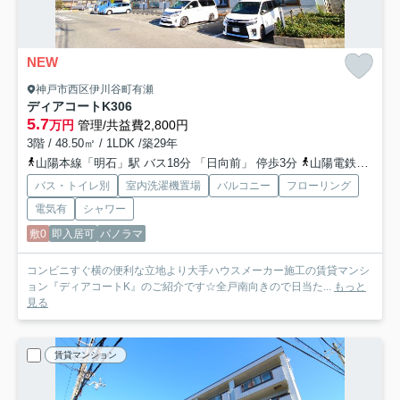
NEW
神戸市西区伊川谷町有瀬
ディアコートK
306
5.7
万円
管理/共益費2,800円
3階 / 48.50㎡ / 1LDK /築29年
山陽本線「明石」駅 バス18分 「日向前」 停歩3分
山陽電鉄本線「山陽明石」駅 バス18分 「日向前」 停歩3分
バス・トイレ別
室内洗濯機置場
バルコニー
フローリング
電気有
シャワー
敷0
即入居可
パノラマ
コンビニすぐ横の便利な立地より大手ハウスメーカー施工の賃貸マンシ
ョン『ディアコートK』のご紹介です☆全戸南向きので日当た...
もっと
見る
賃貸マンション