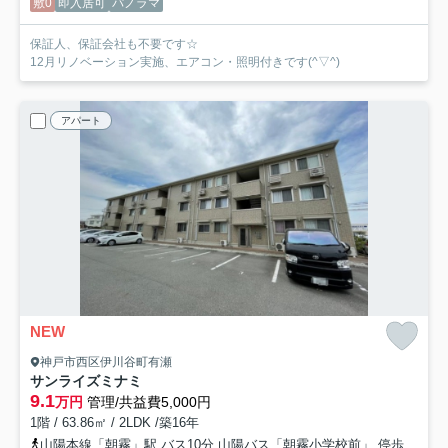
敷0
即入居可
パノラマ
保証人、保証会社も不要です☆
12月リノベーション実施、エアコン・照明付きです(^▽^)
アパート
NEW
神戸市西区伊川谷町有瀬
サンライズミナミ
9.1
万円
管理/共益費5,000円
1階 / 63.86㎡ / 2LDK /築16年
山陽本線「朝霧」駅 バス10分 山陽バス「朝霧小学校前」 停歩12分