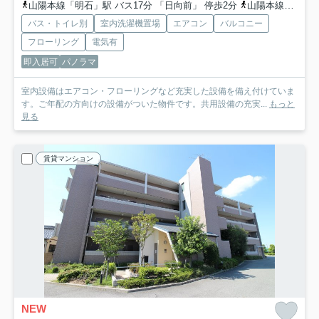
山陽本線「明石」駅 バス17分 「日向前」 停歩2分
山陽本線「朝霧」駅 徒歩35分
バス・トイレ別
室内洗濯機置場
エアコン
バルコニー
フローリング
電気有
即入居可
パノラマ
室内設備はエアコン・フローリングなど充実した設備を備え付けていま
す。ご年配の方向けの設備がついた物件です。共用設備の充実...
もっと
見る
賃貸マンション
NEW