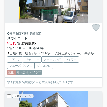
神戸市西区伊川谷町有瀬
スカイコート
2
万円
管理/共益費-
1階 / 17.00㎡ / 1R /築40年
山陽本線「明石」駅 バス10分 「免許更新センター」 停歩4分
山陽電
エアコン
バルコニー
フローリング
シャワー
シューズボックス
ガスコンロ
敷礼0
即入居可
パノラマ
水道代無料＆共益費込みと生活費を抑えて頂けます♪
賃貸マンション