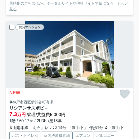
居時期のご相談ほか、ポータルサイトや他社サイトで気になる...
もっと
見る
賃貸マンション
NEW
神戸市西区伊川谷町有瀬
リシアンサスポピ－
7.3
万円
管理/共益費5,000円
1階 / 60.17㎡ / 2LDK /築18年
山陽本線「明石」駅 バス14分 「漆山下」 停歩1分
「漆山下」バス停下車 徒歩1分
バス・トイレ別
室内洗濯機置場
エアコン
バルコニー