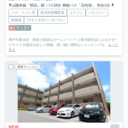
山陽本線「明石」駅 バス18分 神姫バス「日向前」 停歩1分
山陽電鉄
バス・トイレ別
室内洗濯機置場
エアコン
バルコニー
駐輪場
TVモニタ付インターホン
敷0
即入居可
神戸市垂水区・西区の賃貸はホームメイトＦＣ垂水駅前店におまかせ！
ビサイド大蔵谷の詳しい情報。買い物に便利なショッピングセ...
もっと
見る
賃貸マンション
NEW