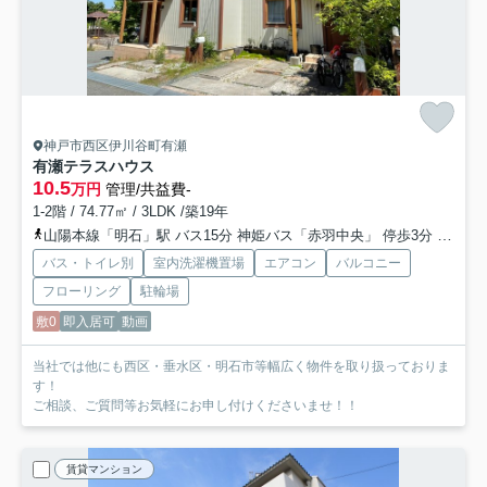
神戸市西区伊川谷町有瀬
有瀬テラスハウス
10.5
万円
管理/共益費-
1-2階 / 74.77㎡ / 3LDK /築19年
山陽本線「明石」駅 バス15分 神姫バス「赤羽中央」 停歩3分
山陽電
バス・トイレ別
室内洗濯機置場
エアコン
バルコニー
フローリング
駐輪場
敷0
即入居可
動画
当社では他にも西区・垂水区・明石市等幅広く物件を取り扱っておりま
す！
ご相談、ご質問等お気軽にお申し付けくださいませ！！
賃貸マンション