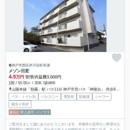
神戸市西区伊川谷町有瀬
メゾン日宏
4.5
万円
管理/共益費3,000円
1階 / 55.00㎡ / 3DK /築48年
山陽本線「朝霧」駅 バス11分 神戸市営バス「神陵台」 停歩8分
神
バス・トイレ別
バルコニー
電気有
駐輪場
シャワー
陽当り良好
敷礼0
即入居可
パノラマ
ご覧頂きまして誠にありがとうございます。本物件の見学のご希望や入
居時期のご相談ほか、ポータルサイトや他社サイトで気になる...
もっと