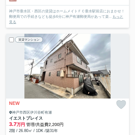
神戸市垂水区・西区の賃貸はホームメイトＦＣ垂水駅前店におまかせ！
郵便局での手続きなども徒歩6分に神戸有瀬郵便局があって楽...
もっと
見る
賃貸マンション
NEW
神戸市西区伊川谷町有瀬
イエストプレイス
3.7
万円
管理/共益費2,200円
2階 / 26.80㎡ / 1DK /築31年