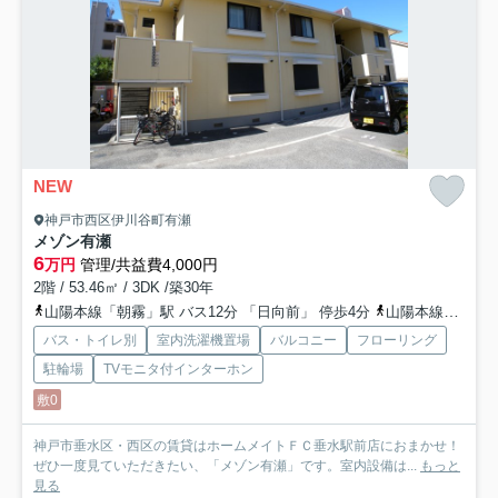
NEW
神戸市西区伊川谷町有瀬
メゾン有瀬
6
万円
管理/共益費4,000円
2階 / 53.46㎡ / 3DK /築30年
山陽本線「朝霧」駅 バス12分 「日向前」 停歩4分
山陽本線「明石」駅 バス17分 「日向前」 停歩4分
バス・トイレ別
室内洗濯機置場
バルコニー
フローリング
駐輪場
TVモニタ付インターホン
敷0
神戸市垂水区・西区の賃貸はホームメイトＦＣ垂水駅前店におまかせ！
ぜひ一度見ていただきたい、「メゾン有瀬」です。室内設備は...
もっと
見る