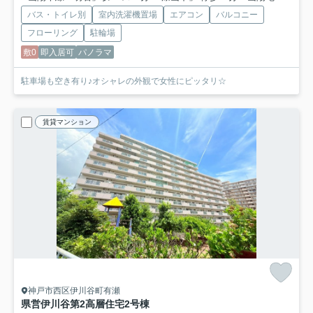
バス・トイレ別
室内洗濯機置場
エアコン
バルコニー
フローリング
駐輪場
敷0
即入居可
パノラマ
駐車場も空き有り♪オシャレの外観で女性にピッタリ☆
賃貸マンション
神戸市西区伊川谷町有瀬
県営伊川谷第2高層住宅2号棟