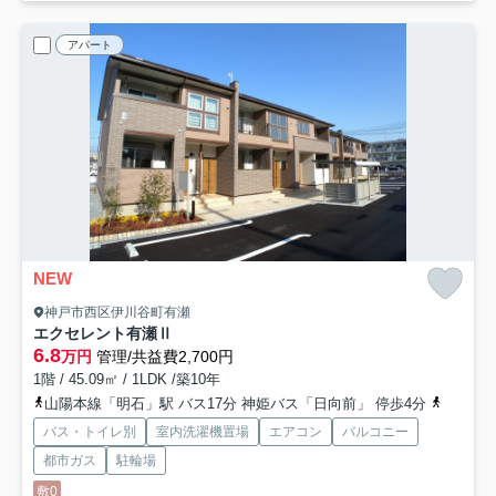
アパート
NEW
神戸市西区伊川谷町有瀬
エクセレント有瀬Ⅱ
6.8
万円
管理/共益費2,700円
1階 / 45.09㎡ / 1LDK /築10年
山陽本線「明石」駅 バス17分 神姫バス「日向前」 停歩4分
山陽電鉄
バス・トイレ別
室内洗濯機置場
エアコン
バルコニー
都市ガス
駐輪場
敷0