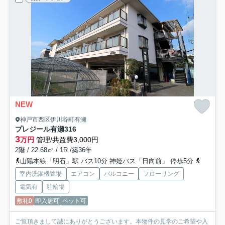
NEW
神戸市西区伊川谷町有瀬
プレジール有瀬
316
3
万円
管理/共益費3,000円
2階 / 22.68㎡ / 1R /築36年
山陽本線「明石」駅 バス10分 神姫バス「日向前」 停歩5分
神戸市西
室内洗濯機置場
エアコン
バルコニー
フローリング
電気有
駐輪場
敷礼0
即入居可
ペット可
ご覧頂きまして誠にありがとうございます。本物件の見学のご希望や入