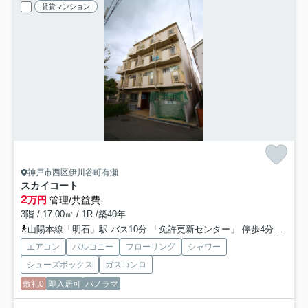
賃貸マンション
神戸市西区伊川谷町有瀬
スカイコート
2
万円
管理/共益費-
3階 / 17.00㎡ / 1R /築40年
山陽本線「明石」駅 バス10分 「免許更新センター」 停歩4分
山陽電
エアコン
バルコニー
フローリング
シャワー
シューズボックス
ガスコンロ
敷礼0
即入居可
パノラマ