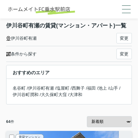
伊川谷町有瀬の賃貸(マンション・アパート)一覧
伊川谷町有瀬
変更
条件から探す
変更
おすすめのエリア
名谷町
/
伊川谷町有瀬
/
塩屋町
/
西舞子
/
福田
/
池上
/
山手
/
伊川谷町潤和
/
大久保町大窪
/
大津和
64
件
賃貸マンション