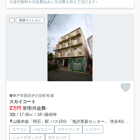
水道代無料＆共益費込みと生活費を抑えて頂けます♪
賃貸マンション
神戸市西区伊川谷町有瀬
スカイコート
2
万円
管理/共益費-
3階 / 17.00㎡ / 1R /築40年
山陽本線「明石」駅 バス10分 「免許更新センター」 停歩4分
山陽電
エアコン
バルコニー
フローリング
シャワー
シューズボックス
ガスコンロ