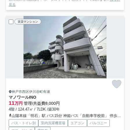
見る
賃貸マンション
神戸市西区伊川谷町有瀬
マノワールINO
11
万円
管理/共益費8,000円
4階 / 124.47㎡ / 7LDK /築30年
山陽本線「明石」駅 バス15分 神姫バス「自動車学校前」 停歩2分
バス・トイレ別
室内洗濯機置場
エアコン
バルコニー