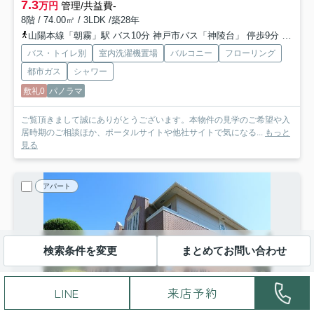
7.3
万円
管理/共益費-
8階 / 74.00㎡ / 3LDK /築28年
山陽本線「朝霧」駅 バス10分 神戸市バス「神陵台」 停歩9分
山陽電
バス・トイレ別
室内洗濯機置場
バルコニー
フローリング
都市ガス
シャワー
敷礼0
パノラマ
ご覧頂きまして誠にありがとうございます。本物件の見学のご希望や入
居時期のご相談ほか、ポータルサイトや他社サイトで気になる...
もっと
見る
アパート
検索条件を変更
まとめてお問い合わせ
LINE
来店予約