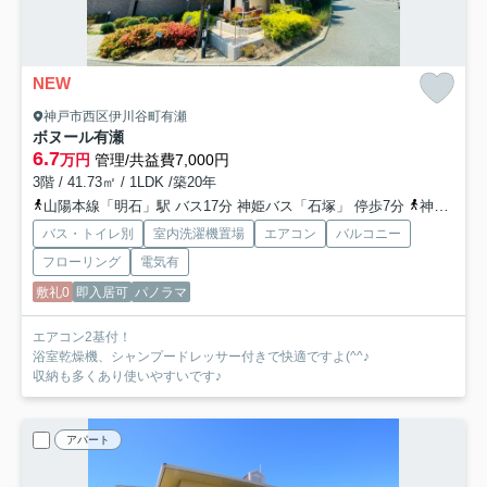
NEW
神戸市西区伊川谷町有瀬
ボヌール有瀬
6.7
万円
管理/共益費7,000円
3階 / 41.73㎡ / 1LDK /築20年
山陽本線「明石」駅 バス17分 神姫バス「石塚」 停歩7分
神戸市西神・山手線「伊川谷」駅 バス18分 神姫バス「石塚」 停歩3分
バス・トイレ別
室内洗濯機置場
エアコン
バルコニー
フローリング
電気有
敷礼0
即入居可
パノラマ
エアコン2基付！
浴室乾燥機、シャンプードレッサー付きで快適ですよ(^^♪
収納も多くあり使いやすいです♪
アパート