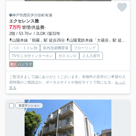
神戸市西区伊川谷町有瀬
エクセレンス雅
7
万円
管理/共益費-
2階 / 53.70㎡ / 2LDK /築32年
山陽本線「朝霧」駅 徒歩26分
山陽電鉄本線「大蔵谷」駅 徒歩30分
バス・トイレ別
室内洗濯機置場
フローリング
TVモニタ付インターホン
ガスコンロ
２人入居可
敷0
パノラマ
ご覧頂きまして誠にありがとうございます。本物件の見学のご希望や入
居時期のご相談ほか、ポータルサイトや他社サイトで気になる...
もっと
見る
賃貸マンション