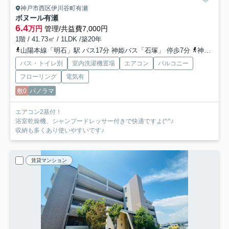
神戸市西区伊川谷町有瀬
ボヌール有瀬
6.4
万円
管理/共益費7,000円
1階 / 41.73㎡ / 1LDK /築20年
山陽本線「明石」駅 バス17分 神姫バス「石塚」 停歩7分
神戸市西神・山手線「伊川谷」駅 バス18分 神姫バス「石塚」 停歩3分
バス・トイレ別
室内洗濯機置場
エアコン
バルコニー
フローリング
電気有
敷0
パノラマ
エアコン2基付！
浴室乾燥機、シャンプードレッサー付きで快適ですよ(^^♪
収納も多くあり使いやすいです♪
賃貸マンション