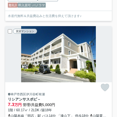
敷礼0
即入居可
パノラマ
水道代無料＆共益費込みと生活費を抑えて頂けます♪
賃貸マンション
神戸市西区伊川谷町有瀬
リシアンサスポピ－
7.3
万円
管理/共益費5,000円
1階 / 60.17㎡ / 2LDK /築18年
山陽本線「明石」駅 バス14分 「漆山下」 停歩18分
山陽電鉄本線「人丸前」駅 バス5分 神姫バス「免許試験場（兵庫県）」 停歩10分