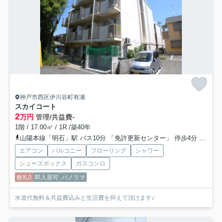
神戸市西区伊川谷町有瀬
スカイコート
2
万円
管理/共益費-
1階 / 17.00㎡ / 1R /築40年
山陽本線「明石」駅 バス10分 「免許更新センター」 停歩4分
山陽電
エアコン
バルコニー
フローリング
シャワー
シューズボックス
ガスコンロ
敷礼0
即入居可
パノラマ
水道代無料＆共益費込みと生活費を抑えて頂けます♪