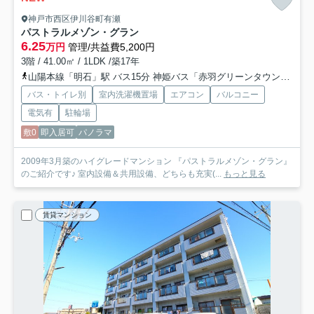
神戸市西区伊川谷町有瀬
パストラルメゾン・グラン
6.25
万円
管理/共益費5,200円
3階 / 41.00㎡ / 1LDK /築17年
山陽本線「明石」駅 バス15分 神姫バス「赤羽グリーンタウン」 停歩5分
バス・トイレ別
室内洗濯機置場
エアコン
バルコニー
電気有
駐輪場
敷0
即入居可
パノラマ
2009年3月築のハイグレードマンション 『パストラルメゾン・グラン』
のご紹介です♪ 室内設備＆共用設備、どちらも充実(...
もっと見る
賃貸マンション