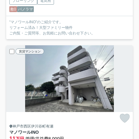
フローリング
電気有
敷0
パノラマ
“マノワールINO”のご紹介です。
リフォーム済み！大型ファミリー物件
ご内覧・ご質問等、お気軽にお問い合わせ下さい。
賃貸マンション
神戸市西区伊川谷町有瀬
マノワールINO
11
万円
管理/共益費8,000円