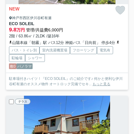
NEW
神戸市西区伊川谷町有瀬
ECO SOLEIL
9.8
万円
管理/共益費6,000円
2階 / 63.86㎡ / 2LDK /築16年
山陽本線「朝霧」駅 バス12分 神姫バス「日向前」 停歩4分
山陽電鉄
バス・トイレ別
室内洗濯機置場
フローリング
電気有
駐輪場
シャワー
敷0
パノラマ
駐車場付きハイツ！『ECO SOLEIL』のご紹介です♪ 何かと便利な伊川
谷町有瀬のオススメ物件 オートロック完備でセキ...
もっと見る
テラス