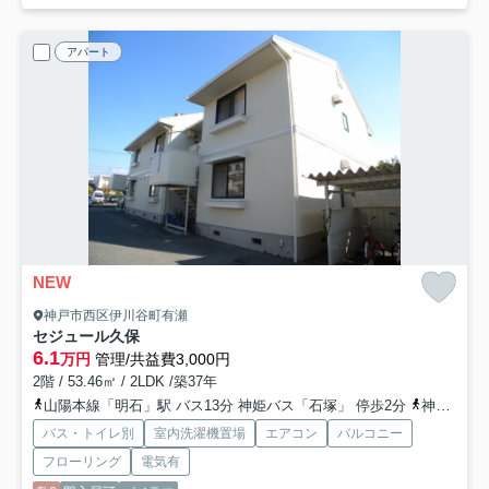
アパート
NEW
神戸市西区伊川谷町有瀬
セジュール久保
6.1
万円
管理/共益費3,000円
2階 / 53.46㎡ / 2LDK /築37年
山陽本線「明石」駅 バス13分 神姫バス「石塚」 停歩2分
神戸市西神・山手線「伊川谷」駅 バス20分 神姫バス「石塚」 停歩2分
バス・トイレ別
室内洗濯機置場
エアコン
バルコニー
フローリング
電気有