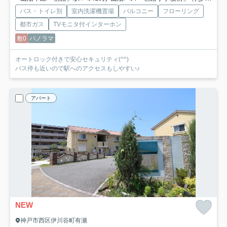
バス・トイレ別
室内洗濯機置場
バルコニー
フローリング
都市ガス
TVモニタ付インターホン
敷0
パノラマ
オートロック付きで安心セキュリティ(^^)
バス停も近いので駅へのアクセスもしやすい♪
アパート
NEW
神戸市西区伊川谷町有瀬