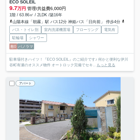
ECO SOLEIL
9.7
万円
管理/共益費6,000円
1階 / 63.86㎡ / 2LDK /築16年
山陽本線「朝霧」駅 バス12分 神姫バス「日向前」 停歩4分
山陽電鉄
バス・トイレ別
室内洗濯機置場
フローリング
電気有
駐輪場
シャワー
敷0
パノラマ
駐車場付きハイツ！『ECO SOLEIL』のご紹介です♪ 何かと便利な伊川
谷町有瀬のオススメ物件 オートロック完備でセキ...
もっと見る
アパート