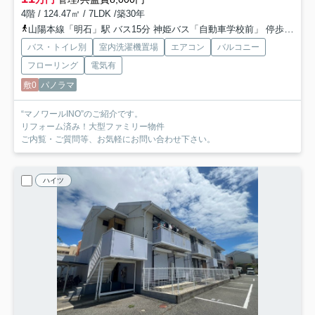
4階 / 124.47㎡ / 7LDK /築30年
山陽本線「明石」駅 バス15分 神姫バス「自動車学校前」 停歩2分
バス・トイレ別
室内洗濯機置場
エアコン
バルコニー
フローリング
電気有
敷0
パノラマ
“マノワールINO”のご紹介です。
リフォーム済み！大型ファミリー物件
ご内覧・ご質問等、お気軽にお問い合わせ下さい。
ハイツ