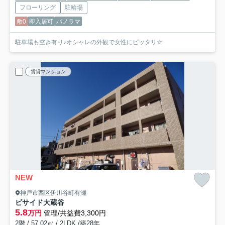
フローリング
駐輪場
敷0
即入居可
パノラマ
駐車場も空き有り♪オシャレの外観で女性にピッタリ☆
賃貸マンション
NEW
神戸市西区伊川谷町有瀬
ビサイド大蔵谷
5.8
万円
管理/共益費3,300円
2階 / 57.02㎡ / 2LDK /築28年