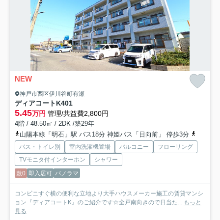
NEW
神戸市西区伊川谷町有瀬
ディアコートK
401
5.45
万円
管理/共益費2,800円
4階 / 48.50㎡ / 2DK /築29年
山陽本線「明石」駅 バス18分 神姫バス「日向前」 停歩3分
山陽電鉄
バス・トイレ別
室内洗濯機置場
バルコニー
フローリング
TVモニタ付インターホン
シャワー
敷0
即入居可
パノラマ
コンビニすぐ横の便利な立地より大手ハウスメーカー施工の賃貸マンシ
ョン『ディアコートK』のご紹介です☆全戸南向きので日当た...
もっと
見る