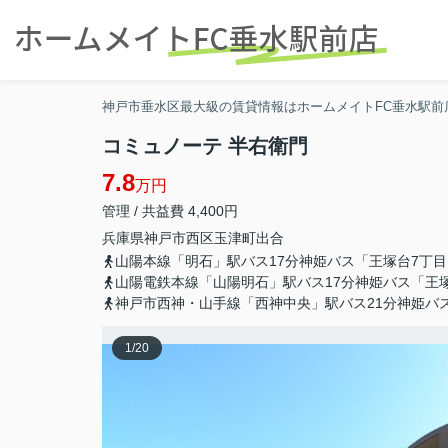
神戸市垂水区最大級の賃貸情報はホームメイトFC垂水駅前
コミュノーテ 半右衛門
7.8
万円
管理 / 共益費 4,400円
兵庫県
神戸市西区
玉津町出合
山陽本線「明石」駅バス17分神姫バス「王塚台7丁目
山陽電鉄本線「山陽明石」駅バス17分神姫バス「王塚
神戸市西神・山手線「西神中央」駅バス21分神姫バ
1
/
20