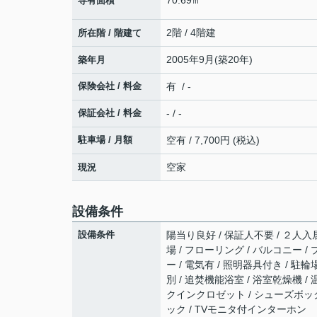
専有面積
2階 / 4階建
所在階 / 階建て
2005年9月(築20年)
築年月
保険会社 / 料金
有 / -
保証会社 / 料金
- / -
駐車場 / 月額
空有 / 7,700円 (税込)
空家
現況
設備条件
設備条件
陽当り良好 / 保証人不要 / ２人入居
場 / フローリング / バルコニー /
ー / 電気有 / 照明器具付き / 駐
別 / 追焚機能浴室 / 浴室乾燥機 /
クインクロゼット / シューズボックス
ック / TVモニタ付インターホン