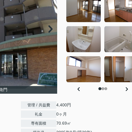
衛門
4,400円
管理 / 共益費
0ヶ月
礼金
70.69㎡
専有面積