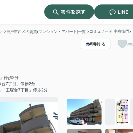
物件を探す
LINE
コミュノーテ 半右衛門
店
神戸市西区の賃貸(マンション・アパート)一覧
印刷する
お気
」停歩2分
台7丁目」停歩2分
ス「王塚台7丁目」停歩2分