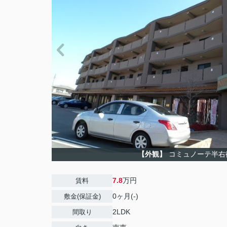
【外観】
コミュノーテ半右
7.8
万円
賃料
0ヶ月(-)
敷金(保証金)
2LDK
間取り