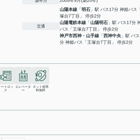
2005年9月(築20年)
築年月
山陽本線
「
明石
」駅 バス17分 神姫バス
塚台7丁目」 停歩2分
山陽電鉄本線
「
山陽明石
」駅 バス17分 
交通
バス「王塚台7丁目」 停歩2分
神戸市西神・山手線
「
西神中央
」駅 バス
分 神姫バス「王塚台7丁目」 停歩2分
オートロッ
エレベータ
ネット使用
ク
ー
料無料