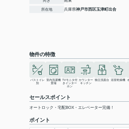
南東
向き
兵庫県
神戸市西区
玉津町出合
所在地
物件の特徴
バストイレ
室内洗濯機
TVモニタ付
カウンター
独立洗面台
浴室乾燥機
別
置場
きインター
キッチン
ホン
セールスポイント
オートロック・宅配BOX・エレベーター完備！
ポイント