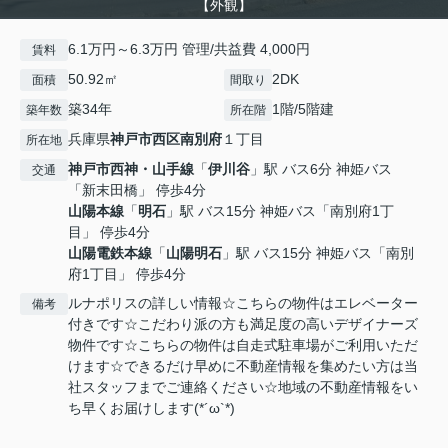
【外観】
6.1万円～6.3万円 管理/共益費 4,000円
賃料
50.92㎡
2DK
面積
間取り
築34年
1階/5階建
築年数
所在階
兵庫県
神戸市西区
南別府
１丁目
所在地
神戸市西神・山手線
「
伊川谷
」駅 バス6分 神姫バス
交通
「新末田橋」 停歩4分
山陽本線
「
明石
」駅 バス15分 神姫バス「南別府1丁
目」 停歩4分
山陽電鉄本線
「
山陽明石
」駅 バス15分 神姫バス「南別
府1丁目」 停歩4分
ルナポリスの詳しい情報☆こちらの物件はエレベーター
備考
付きです☆こだわり派の方も満足度の高いデザイナーズ
物件です☆こちらの物件は自走式駐車場がご利用いただ
けます☆できるだけ早めに不動産情報を集めたい方は当
社スタッフまでご連絡ください☆地域の不動産情報をい
ち早くお届けします(*´ω`*)