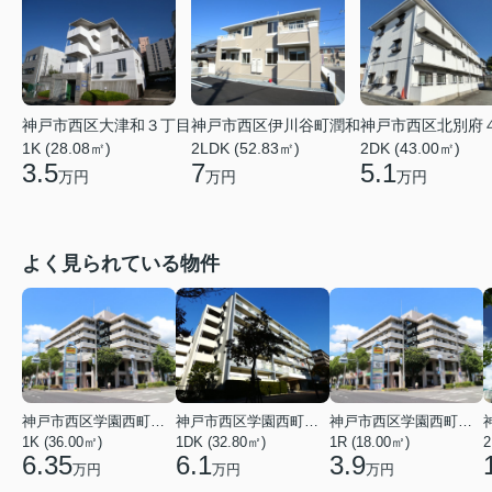
神戸市西区大津和３丁目
神戸市西区伊川谷町潤和
神戸市西区北別府
1K (28.08㎡)
2LDK (52.83㎡)
2DK (43.00㎡)
3.5
7
5.1
万円
万円
万円
よく見られている物件
神戸市西区学園西町４丁目
神戸市西区学園西町７丁目
神戸市西区学園西町４丁目
1K (36.00㎡)
1DK (32.80㎡)
1R (18.00㎡)
2
6.35
6.1
3.9
万円
万円
万円