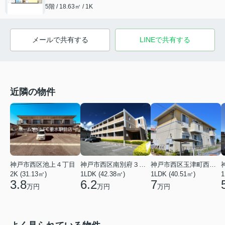
5階 / 18.63㎡ / 1K
メールで共有する
LINEで共有する
近隣の物件
神戸市西区池上４丁目
神戸市西区南別府３丁目
神戸市西区玉津町西河原
2K (31.13㎡)
1LDK (42.38㎡)
1LDK (40.51㎡)
1
3.8
6.2
7
万円
万円
万円