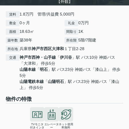
【外観】
1.8万円 管理/共益費 5,000円
賃料
0ヶ月
0万円
敷金
礼金
18.63㎡
1K
面積
間取り
築38年
5階/7階建
築年数
所在階
兵庫県
神戸市西区
大津和
１丁目2-28
所在地
神戸市西神・山手線
「
伊川谷
」駅 バス10分 神姫バス
交通
「大津和」 停歩5分
山陽本線
「
明石
」駅 バス23分 神姫バス「漆山上」 停歩
5分
山陽電鉄本線
「
山陽明石
」駅 バス23分 神姫バス「漆山
上」 停歩5分
物件の特徴
TVモニタ
エレベータ
ネット使用
付きインタ
ー
料無料