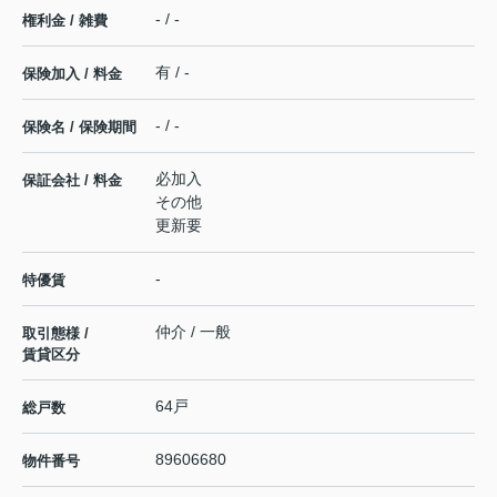
- / -
権利金 / 雑費
有 / -
保険加入 / 料金
- / -
保険名 / 保険期間
必加入
保証会社 / 料金
その他
更新要
-
特優賃
仲介 / 一般
取引態様 /
賃貸区分
64戸
総戸数
89606680
物件番号