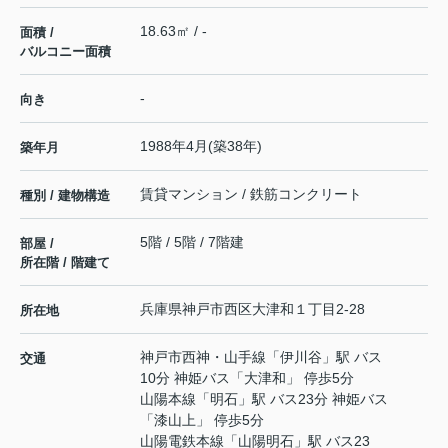
18.63㎡ / -
面積 /
バルコニー面積
-
向き
1988年4月(築38年)
築年月
賃貸マンション / 鉄筋コンクリート
種別 / 建物構造
5階 / 5階 / 7階建
部屋 /
所在階 / 階建て
兵庫県
神戸市西区
大津和
１丁目2-28
所在地
神戸市西神・山手線
「
伊川谷
」駅 バス
交通
10分 神姫バス「大津和」 停歩5分
山陽本線
「
明石
」駅 バス23分 神姫バス
「漆山上」 停歩5分
山陽電鉄本線
「
山陽明石
」駅 バス23