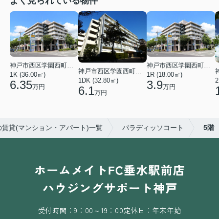
よく見られている物件
神戸市西区学園西町４丁目
神戸市西区学園西町４丁目
神戸市西区学園西町７丁目
1K (36.00㎡)
1R (18.00㎡)
1DK (32.80㎡)
2
6.35
3.9
万円
万円
6.1
万円
賃貸(マンション・アパート)一覧
パラディッソコート
5階
受付時間：9：00～19：00
定休日：年末年始