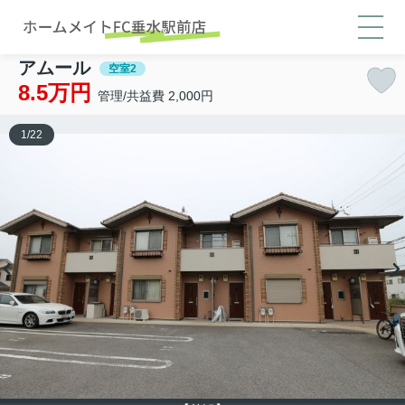
アムール
空室2
8.5万円
管理/共益費 2,000円
1
/
22