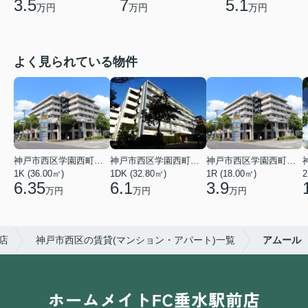
3.5
7
5.1
万円
万円
万円
よく見られている物件
神戸市西区学園西町４丁目
神戸市西区学園西町７丁目
神戸市西区学園西町４丁目
1K (36.00㎡)
1DK (32.80㎡)
1R (18.00㎡)
2
6.35
6.1
3.9
万円
万円
万円
店
神戸市西区の賃貸(マンション・アパート)一覧
アムール