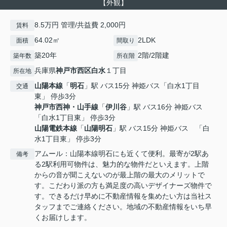
【外観】
8.5万円 管理/共益費 2,000円
賃料
64.02㎡
2LDK
面積
間取り
築20年
2階/2階建
築年数
所在階
兵庫県
神戸市西区
白水
１丁目
所在地
山陽本線
「
明石
」駅 バス15分 神姫バス「白水1丁目
交通
東」 停歩3分
神戸市西神・山手線
「
伊川谷
」駅 バス16分 神姫バス
「白水1丁目東」 停歩3分
山陽電鉄本線
「
山陽明石
」駅 バス15分 神姫バス 「白
水1丁目東」 停歩3分
アムール：山陽本線明石にも近くて便利。最寄が2駅あ
備考
る2駅利用可物件は、魅力的な物件だといえます。上階
からの音が聞こえないのが最上階の最大のメリットで
す。こだわり派の方も満足度の高いデザイナーズ物件で
す。できるだけ早めに不動産情報を集めたい方は当社ス
タッフまでご連絡ください。地域の不動産情報をいち早
くお届けします。