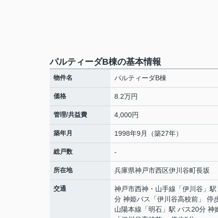
パルティーダB棟の基本情報
物件名
パルティーダB棟
価格
8.2万円
管理/共益費
4,000円
築年月
1998年9月（築27年）
総戸数
-
所在地
兵庫県
神戸市西区
伊川谷町長坂
交通
神戸市西神・山手線
「
伊川谷
」駅
分 神姫バス「伊川谷高校前」 停
山陽本線
「
明石
」駅 バス20分 