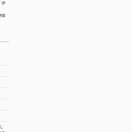
「伊
神姫
し