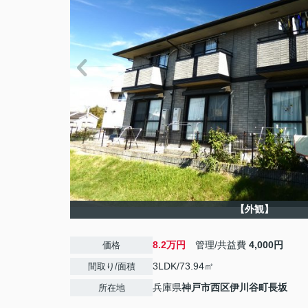
【外観】
8.2万円
管理/共益費
4,000円
価格
3LDK/73.94㎡
間取り/面積
兵庫県
神戸市西区
伊川谷町長坂
所在地