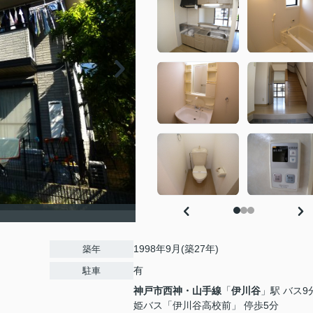
1998年9月(築27年)
築年
有
駐車
神戸市西神・山手線
「
伊川谷
」駅 バス9
姫バス「伊川谷高校前」 停歩5分