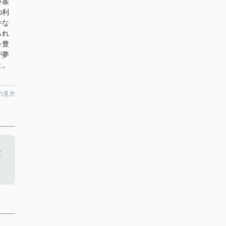
好条
の利
件な
られ
を豊
が夢
よ。
の見方
ス
西