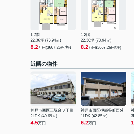
1-2階
1-2階
22.36坪 (73.94㎡)
22.36坪 (73.94㎡)
8.2
8.2
万円(3667.26円/坪)
万円(3667.26円/坪)
近隣の物件
神戸市西区王塚台３丁目
神戸市西区押部谷町西盛
2LDK (49.69㎡)
1LDK (42.85㎡)
3
4.5
6.2
1
万円
万円