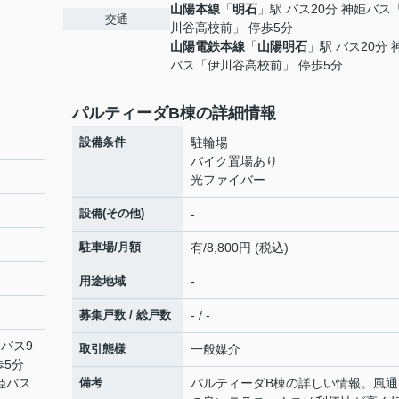
山陽本線
「
明石
」駅 バス20分 神姫バス
交通
川谷高校前」 停歩5分
山陽電鉄本線
「
山陽明石
」駅 バス20分 
バス「伊川谷高校前」 停歩5分
パルティーダB棟の詳細情報
設備条件
駐輪場
バイク置場あり
光ファイバー
設備(その他)
-
駐車場/月額
有/8,800円 (税込)
用途地域
-
募集戸数 / 総戸数
- / -
 バス9
取引態様
一般媒介
歩5分
神姫バス
備考
パルティーダB棟の詳しい情報。風通