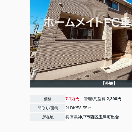
【外観】
7.1万円
管理/共益費
2,300円
価格
2LDK/58.55㎡
間取り/面積
兵庫県
神戸市西区
玉津町出合
所在地