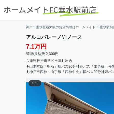
神戸市垂水区最大級の賃貸情報はホームメイトFC垂水駅前
アルコバレーノⅦノース
7.1万円
管理/共益費 2,300円
兵庫県
神戸市西区
玉津町出合
山陽本線「明石」駅バス20分神姫バス「出合橋」停
神戸市西神・山手線「西神中央」駅バス20分神姫バ
1
/
21