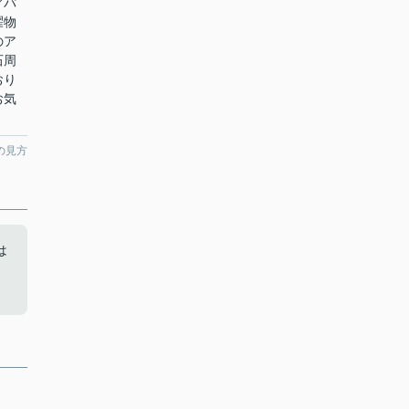
アパ
濯物
のア
石周
おり
お気
の見方
は