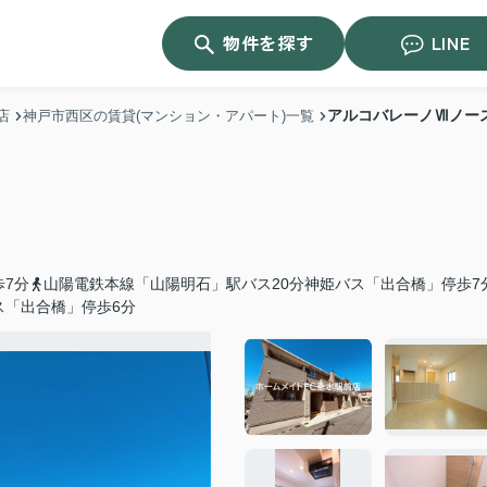
物件を探す
LINE
アルコバレーノⅦノー
店
神戸市西区の賃貸(マンション・アパート)一覧
歩7分
山陽電鉄本線「山陽明石」駅バス20分神姫バス「出合橋」停歩7
ス「出合橋」停歩6分