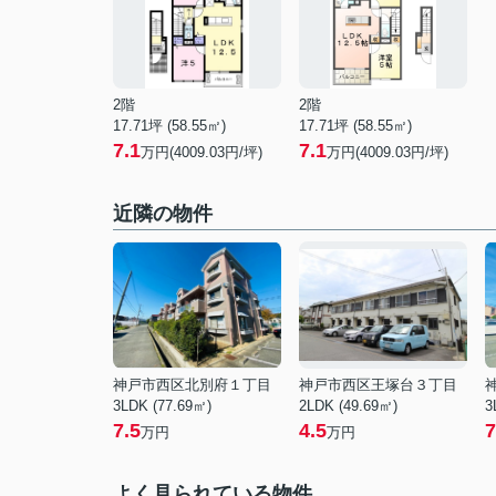
2階
2階
17.71坪 (58.55㎡)
17.71坪 (58.55㎡)
7.1
7.1
万円(4009.03円/坪)
万円(4009.03円/坪)
近隣の物件
神戸市西区北別府１丁目
神戸市西区王塚台３丁目
3LDK (77.69㎡)
2LDK (49.69㎡)
3
7.5
4.5
7
万円
万円
よく見られている物件