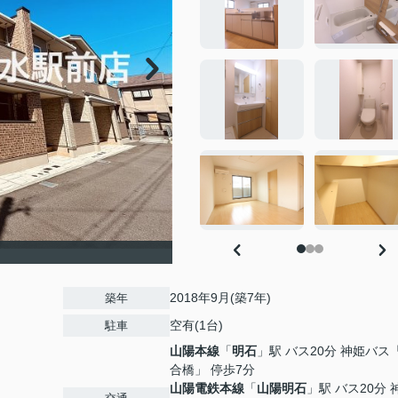
2018年9月(築7年)
築年
空有(1台)
駐車
山陽本線
「
明石
」駅 バス20分 神姫バス
合橋」 停歩7分
山陽電鉄本線
「
山陽明石
」駅 バス20分 