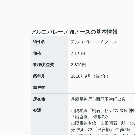
アルコバレーノⅦノースの基本情報
物件名
アルコバレーノⅦノース
価格
7.1万円
管理/共益費
2,300円
築年月
2018年9月（築7年）
総戸数
-
所在地
兵庫県
神戸市西区
玉津町出合
交通
山陽本線
「
明石
」駅 バス20分 
「出合橋」 停歩7分
山陽電鉄本線
「
山陽明石
」駅 バス
分 神姫バス「出合橋」 停歩7分