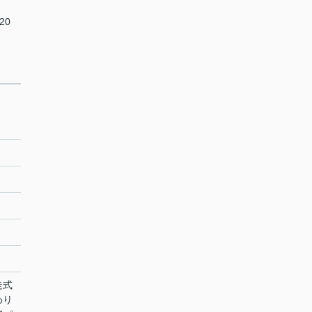
20
走式
わり