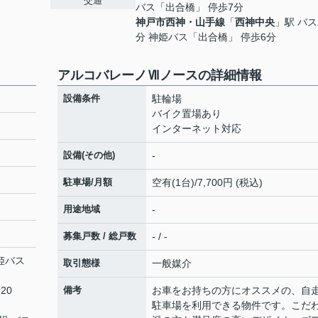
交通
バス「出合橋」 停歩7分
神戸市西神・山手線
「
西神中央
」駅 バス
分 神姫バス「出合橋」 停歩6分
アルコバレーノⅦノースの詳細情報
設備条件
駐輪場
バイク置場あり
インターネット対応
設備(その他)
-
駐車場/月額
空有(1台)/7,700円 (税込)
用途地域
-
募集戸数 / 総戸数
- / -
神姫バス
取引態様
一般媒介
20
備考
お車をお持ちの方にオススメの、自
駐車場を利用できる物件です。こだ